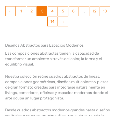
←
1
2
3
4
5
6
…
12
13
14
→
Diseños Abstractos para Espacios Modernos
Las composiciones abstractas tienen la capacidad de
transformar un ambiente a través del color, la forma y el
equilibrio visual.
Nuestra colección reúne cuadros abstractos de líneas,
composiciones geométricas, diseños multicolores y piezas
de gran formato creadas para integrarse naturalmente en
livings, comedores, oficinas y espacios modernos donde el
arte ocupa un lugar protagonista.
Desde cuadros abstractos modernos grandes hasta diseños
verticales y propuestas más sutiles, cada pieza trabaja la