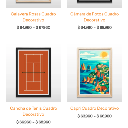
Calavera Rosas Cuadro
Cámara de Fotos Cuadro
Decorativo
Decorativo
$
64.960
–
$
67.960
$
64.960
–
$
68.960
Rango
Rango
de
de
precios:
precios:
desde
desde
$ 66.960
$ 63.960
hasta
hasta
$ 68.960
$ 66.960
Cancha de Tenis Cuadro
Capri Cuadro Decorativo
Decorativo
$
63.960
–
$
66.960
$
66.960
–
$
68.960