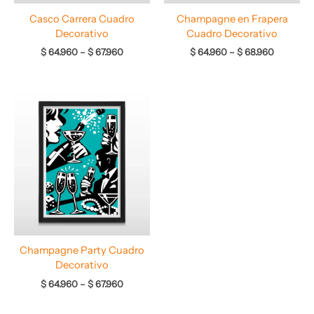
Casco Carrera Cuadro
Champagne en Frapera
Decorativo
Cuadro Decorativo
$
64.960
–
$
67.960
$
64.960
–
$
68.960
Rango
de
precios:
desde
$ 64.960
hasta
$ 67.960
Champagne Party Cuadro
Decorativo
$
64.960
–
$
67.960