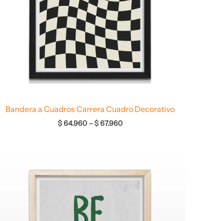
Bandera a Cuadros Carrera Cuadro Decorativo
$
64.960
–
$
67.960
Rango
de
precios:
desde
$ 64.960
hasta
$ 67.960