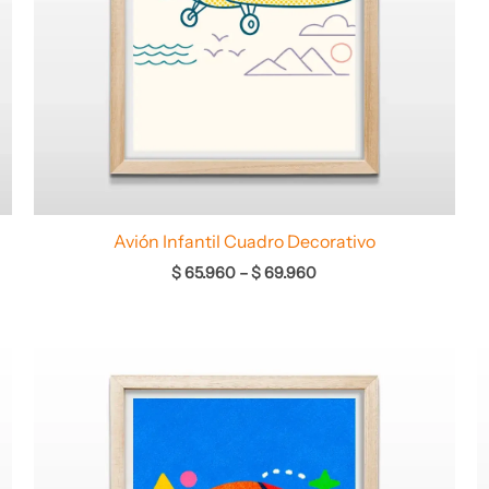
Avión Infantil Cuadro Decorativo
$
65.960
–
$
69.960
Rango
de
precios:
desde
$ 64.960
hasta
$ 67.960