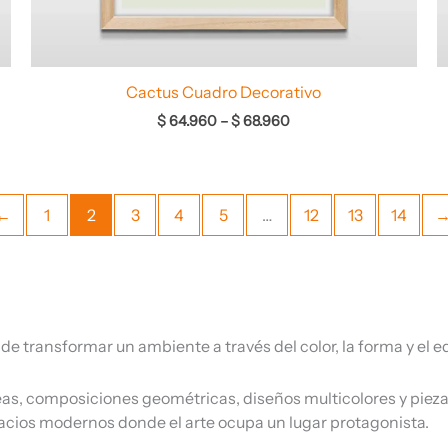
Cactus Cuadro Decorativo
$
64.960
–
$
68.960
←
1
2
3
4
5
…
12
13
14
 transformar un ambiente a través del color, la forma y el equ
eas, composiciones geométricas, diseños multicolores y piez
pacios modernos donde el arte ocupa un lugar protagonista.