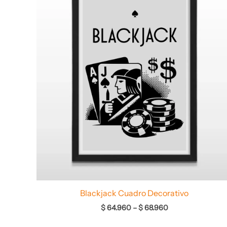
desde
$ 64.960
hasta
$ 68.960
Blackjack Cuadro Decorativo
$
64.960
–
$
68.960