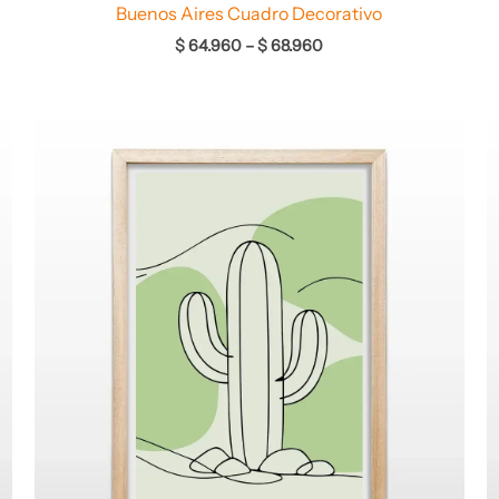
Buenos Aires Cuadro Decorativo
$
64.960
–
$
68.960
Rango
de
precios:
desde
$ 64.960
hasta
$ 68.960