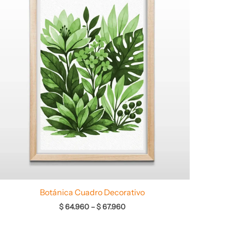
desde
$ 64.960
hasta
$ 67.960
Botánica Cuadro Decorativo
$
64.960
–
$
67.960