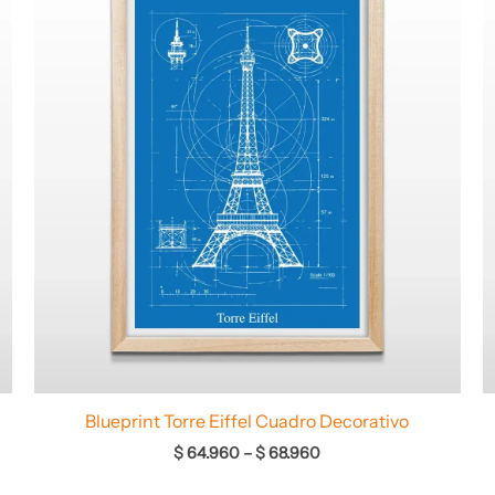
desde
$ 64.960
hasta
$ 68.960
Blueprint Torre Eiffel Cuadro Decorativo
$
64.960
–
$
68.960