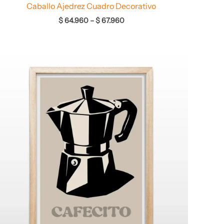
Caballo Ajedrez Cuadro Decorativo
$
64.960
–
$
67.960
Rango
de
precios:
desde
$ 64.960
hasta
$ 67.960