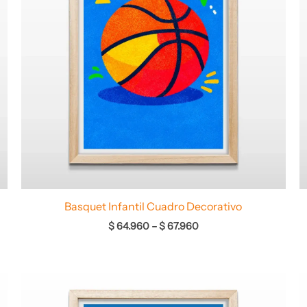
Basquet Infantil Cuadro Decorativo
$
64.960
–
$
67.960
Rango
de
precios: