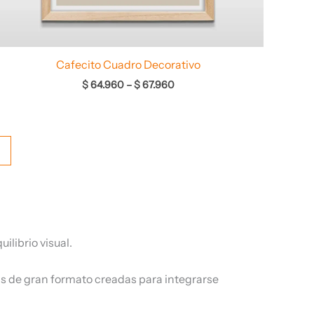
Cafecito Cuadro Decorativo
$
64.960
–
$
67.960
→
ilibrio visual.
as de gran formato creadas para integrarse