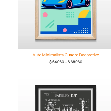
Auto Minimalista Cuadro Decorativo
$
64.960
–
$
68.960
Rango
de
precios:
desde
$ 64.960
hasta
$ 68.960