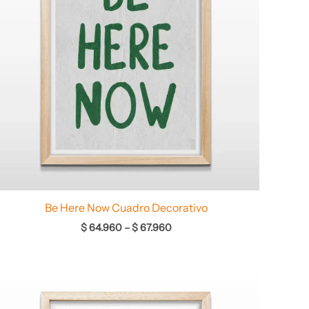
Be Here Now Cuadro Decorativo
$
64.960
–
$
67.960
Rango
de
precios: