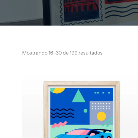
Mostrando 16–30 de 199 resultados
Rango
de
precios:
desde
$ 64.960
hasta
$ 68.960