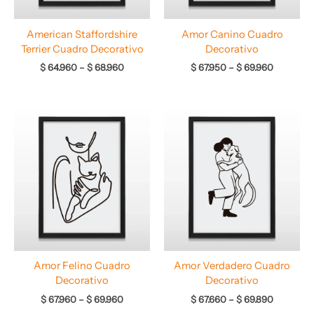
American Staffordshire
Amor Canino Cuadro
Terrier Cuadro Decorativo
Decorativo
$
64.960
–
$
68.960
$
67.950
–
$
69.960
Rango
Rango
de
de
precios:
precios:
desde
desde
$ 67.960
$ 67.660
hasta
hasta
$ 69.960
$ 69.890
Amor Felino Cuadro
Amor Verdadero Cuadro
Decorativo
Decorativo
$
67.960
–
$
69.960
$
67.660
–
$
69.890