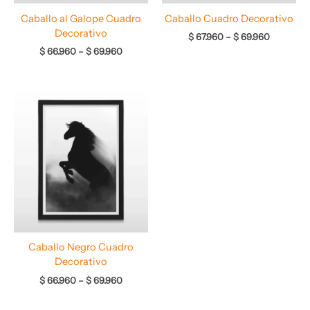
Caballo al Galope Cuadro
Caballo Cuadro Decorativo
Decorativo
$
67.960
–
$
69.960
$
66.960
–
$
69.960
Rango
de
precios:
desde
$ 66.960
hasta
$ 69.960
Caballo Negro Cuadro
Decorativo
$
66.960
–
$
69.960