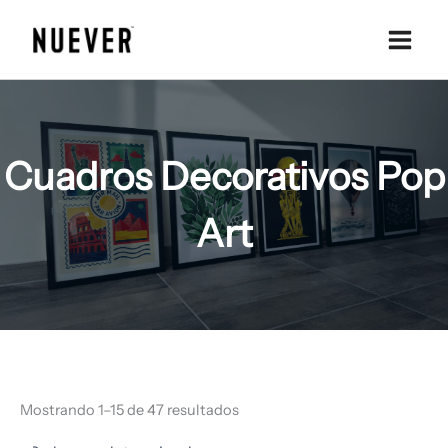
Ir
al
contenido
Cuadros Decorativos Pop
Art
Mostrando 1–15 de 47 resultados