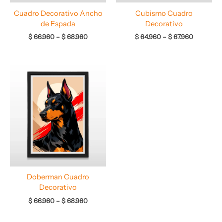
Cuadro Decorativo Ancho
Cubismo Cuadro
de Espada
Decorativo
$
66.960
–
$
68.960
$
64.960
–
$
67.960
Rango
de
precios:
desde
$ 66.960
hasta
$ 68.960
Doberman Cuadro
Decorativo
$
66.960
–
$
68.960