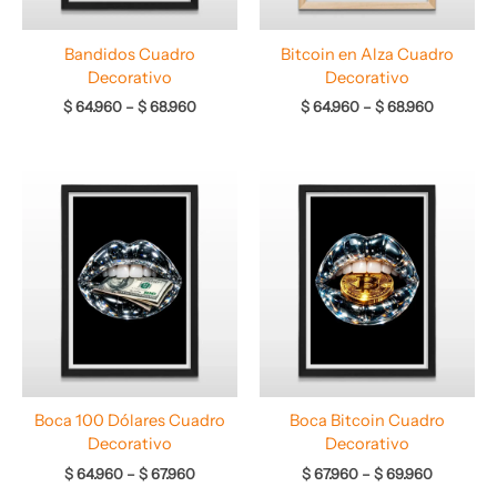
Bandidos Cuadro
Bitcoin en Alza Cuadro
Decorativo
Decorativo
$
64.960
–
$
68.960
$
64.960
–
$
68.960
Rango
Rango
de
de
precios:
precios:
desde
desde
$ 64.960
$ 67.960
hasta
hasta
$ 67.960
$ 69.960
Boca 100 Dólares Cuadro
Boca Bitcoin Cuadro
Decorativo
Decorativo
$
64.960
–
$
67.960
$
67.960
–
$
69.960