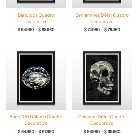
Bandidos Cuadro
Benjamines Dólar Cuadro
Decorativo
Decorativo
$
64.960
–
$
68.960
$
74.960
–
$
76.960
Rango
Rango
de
de
precios:
precios:
desde
desde
$ 64.960
$ 66.960
hasta
hasta
$ 67.960
$ 69.960
Boca 100 Dólares Cuadro
Calavera Dólar Cuadro
Decorativo
Decorativo
$
64.960
–
$
67.960
$
66.960
–
$
69.960