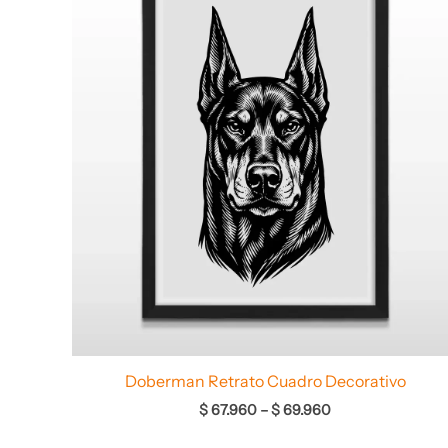
desde
$ 67.960
hasta
$ 69.960
Doberman Retrato Cuadro Decorativo
$
67.960
–
$
69.960