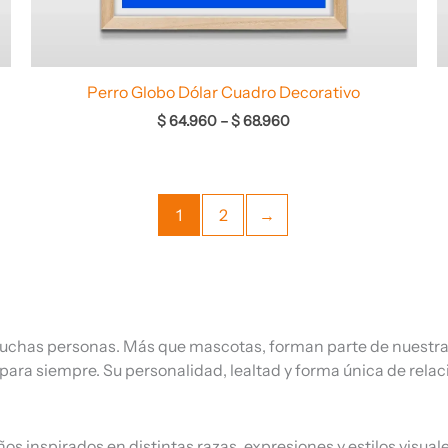
Perro Globo Dólar Cuadro Decorativo
$
64.960
–
$
68.960
1
2
→
e muchas personas. Más que mascotas, forman parte de nues
para siempre. Su personalidad, lealtad y forma única de rela
s inspirados en distintas razas, expresiones y estilos visuale