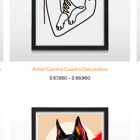
o
Amor Canino Cuadro Decorativo
$
67.950
–
$
69.960
Rango
de
precios:
desde
$ 66.960
hasta
$ 68.960