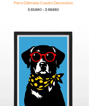
Perro Dálmata Cuadro Decorativo
$
65.960
–
$
68.960
Rango
de
precios:
desde
$ 64.960
hasta
$ 68.960