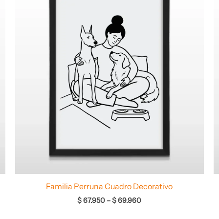
desde
$ 67.950
hasta
$ 69.960
Familia Perruna Cuadro Decorativo
$
67.950
–
$
69.960