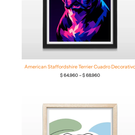
American Staffordshire Terrier Cuadro Decorativ
$
64.960
–
$
68.960
Rango
de
precios:
desde
$ 64.960
hasta
$ 66.960