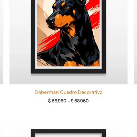
Doberman Cuadro Decorativo
$
66.960
–
$
68.960
Rango
de
precios: