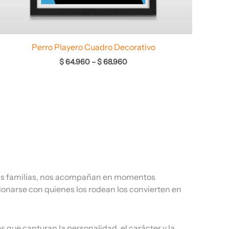
Perro Playero Cuadro Decorativo
$
64.960
–
$
68.960
tras familias, nos acompañan en momentos
cionarse con quienes los rodean los convierten en
s que capturan la personalidad, el carácter y la