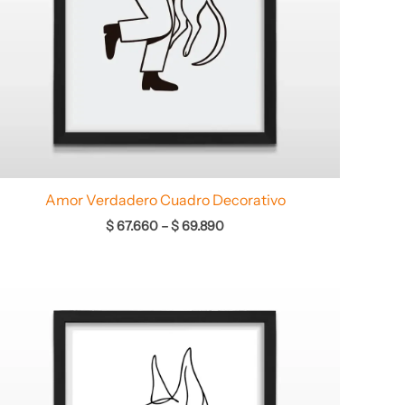
Amor Verdadero Cuadro Decorativo
$
67.660
–
$
69.890
Rango
de
precios:
desde
$ 64.960
hasta
$ 68.960