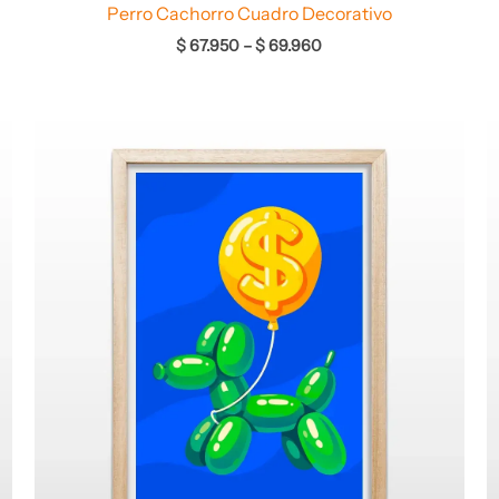
Perro Cachorro Cuadro Decorativo
$
67.950
–
$
69.960
Rango
de
precios:
desde
$ 64.960
hasta
$ 68.960