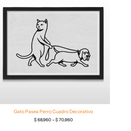
desde
$ 68.960
hasta
$ 70.960
Gato Pasea Perro Cuadro Decorativo
$
68.960
–
$
70.960