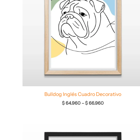
Bulldog Inglés Cuadro Decorativo
$
64.960
–
$
66.960
Rango
de
precios: