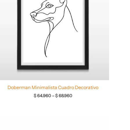
Doberman Minimalista Cuadro Decorativo
$
64.960
–
$
68.960
Rango
de
precios: