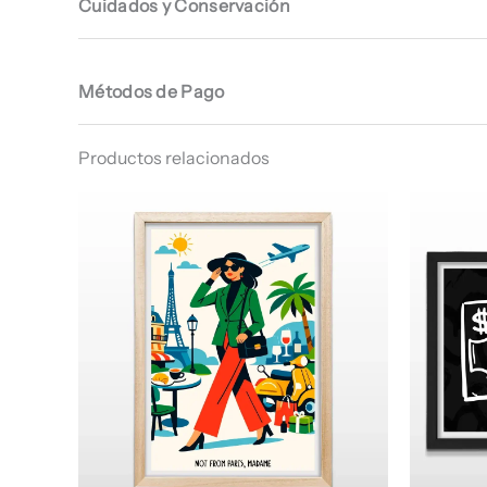
Cuidados y Conservación
Métodos de Pago
Productos relacionados
Rango
de
precios:
desde
$ 64.960
hasta
$ 68.960