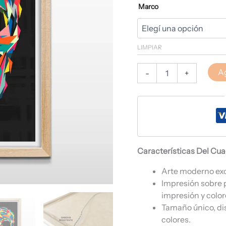
Marco
LIMPIAR
Ag
-
+
Características Del Cu
Arte moderno ex
Impresión sobre 
impresión y color
Tamaño único, di
colores.