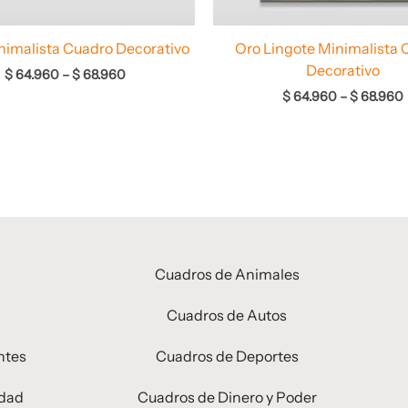
nimalista Cuadro Decorativo
Oro Lingote Minimalista 
Decorativo
$
64.960
–
$
68.960
$
64.960
–
$
68.960
Cuadros de Animales
Cuadros de Autos
ntes
Cuadros de Deportes
idad
Cuadros de Dinero y Poder