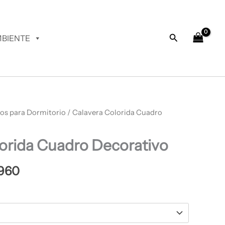
desde
$ 64.960
hasta
Buscar
BIENTE
$ 67.960
os para Dormitorio
Rango
/ Calavera Colorida Cuadro
de
orida Cuadro Decorativo
precios:
desde
960
$ 64.960
hasta
$ 67.960