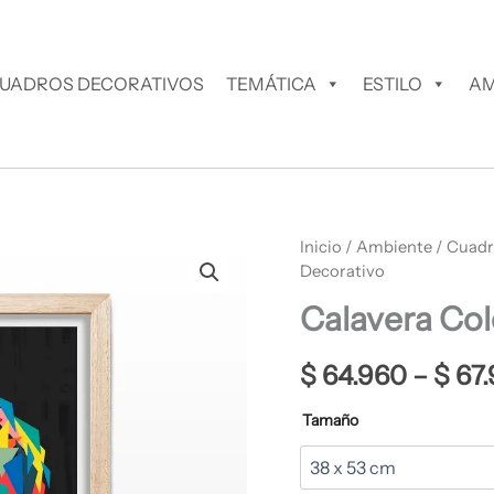
UADROS DECORATIVOS
TEMÁTICA
ESTILO
AM
Calavera
Inicio
/
Ambiente
/
Cuadr
Colorida
Decorativo
Cuadro
Calavera Col
Decorativo
cantidad
$
64.960
–
$
67.
Tamaño