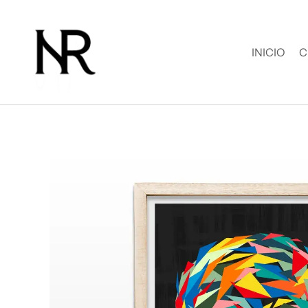
Ir
al
contenido
INICIO
C