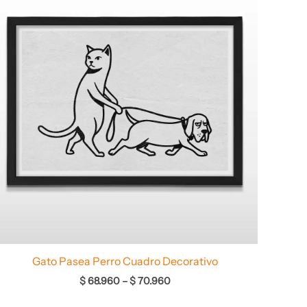
desde
$ 68.960
hasta
$ 70.960
Gato Pasea Perro Cuadro Decorativo
$
68.960
–
$
70.960