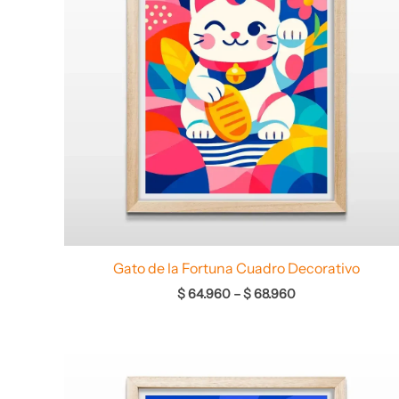
Gato de la Fortuna Cuadro Decorativo
$
64.960
–
$
68.960
Rango
de
precios: