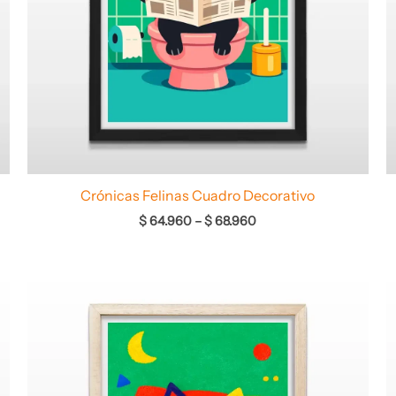
Crónicas Felinas Cuadro Decorativo
$
64.960
–
$
68.960
Rango
de
precios:
desde
$ 64.960
hasta
$ 68.960