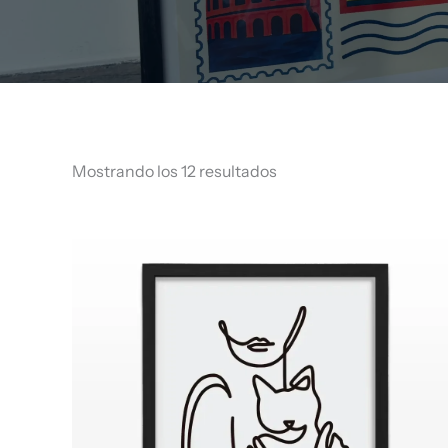
Mostrando los 12 resultados
Rango
de
precios:
desde
$ 67.960
hasta
$ 69.960