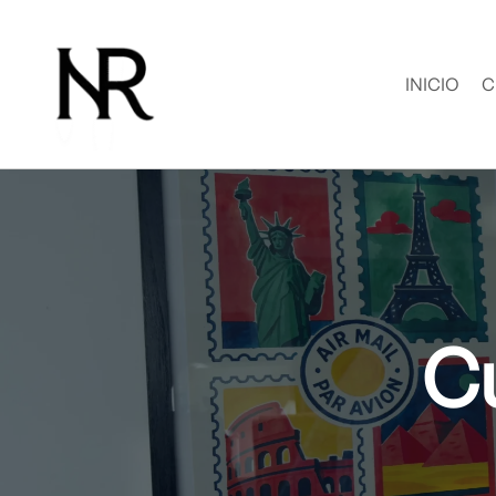
Ir
al
contenido
INICIO
C
C