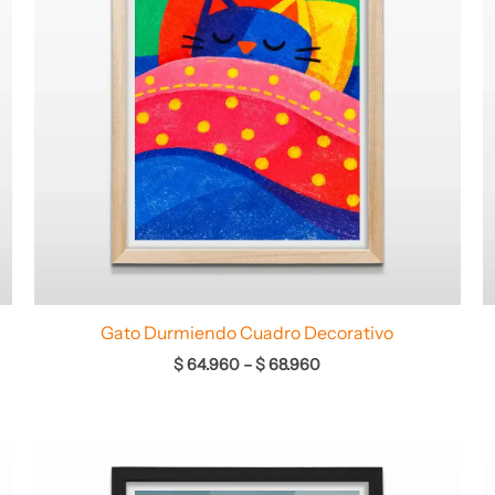
Gato Durmiendo Cuadro Decorativo
$
64.960
–
$
68.960
Rango
de
precios: