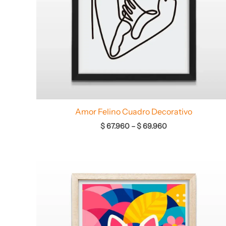
Amor Felino Cuadro Decorativo
$
67.960
–
$
69.960
Rango
de
precios:
desde
$ 64.960
hasta
$ 68.960