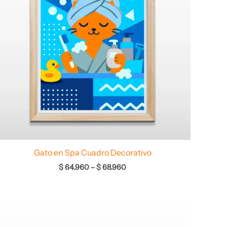
Gato en Spa Cuadro Decorativo
$
64.960
–
$
68.960
Rango
de
precios: