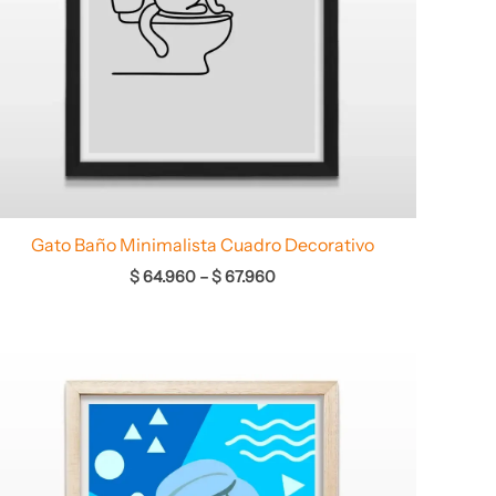
Gato Baño Minimalista Cuadro Decorativo
$
64.960
–
$
67.960
Rango
de
precios:
desde
$ 64.960
hasta
$ 68.960