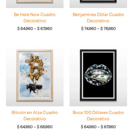
Be Here Now Cuadro
Benjamines Dólar Cuadro
Decorativo
Decorativo
$
64.960
–
$
67.960
$
74.960
–
$
76.960
Rango
Rango
de
de
precios:
precios:
desde
desde
$ 64.960
$ 64.960
hasta
hasta
$ 68.960
$ 67.960
Bitcoin en Alza Cuadro
Boca 100 Dólares Cuadro
Decorativo
Decorativo
$
64.960
–
$
68.960
$
64.960
–
$
67.960