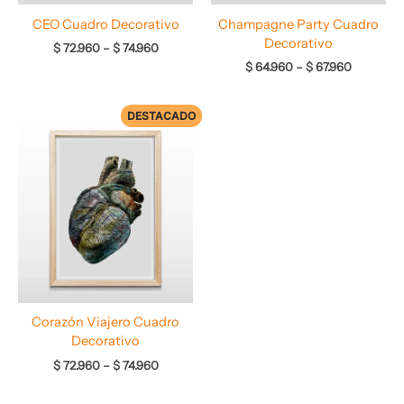
CEO Cuadro Decorativo
Champagne Party Cuadro
Decorativo
$
72.960
–
$
74.960
$
64.960
–
$
67.960
DESTACADO
Rango
de
precios:
desde
$ 72.960
hasta
$ 74.960
Corazón Viajero Cuadro
Decorativo
$
72.960
–
$
74.960