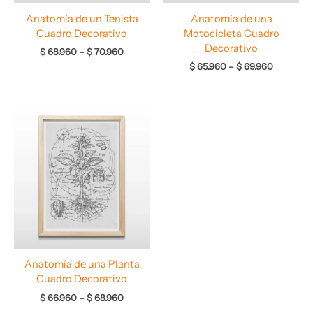
Anatomía de un Tenista
Anatomía de una
Cuadro Decorativo
Motocicleta Cuadro
Decorativo
$
68.960
–
$
70.960
$
65.960
–
$
69.960
Rango
de
precios:
desde
$ 66.960
hasta
$ 68.960
Anatomía de una Planta
Cuadro Decorativo
$
66.960
–
$
68.960