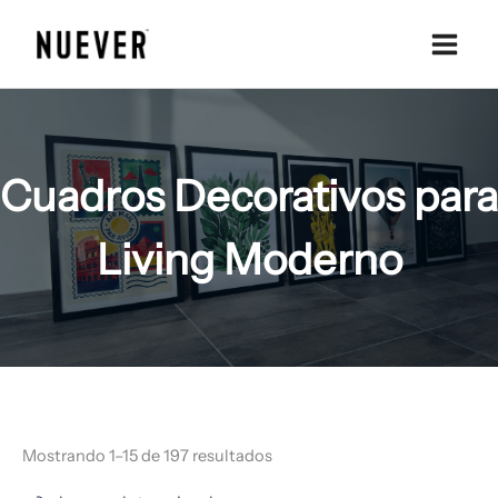
Ir
al
contenido
Cuadros Decorativos para
Living Moderno
Mostrando 1–15 de 197 resultados