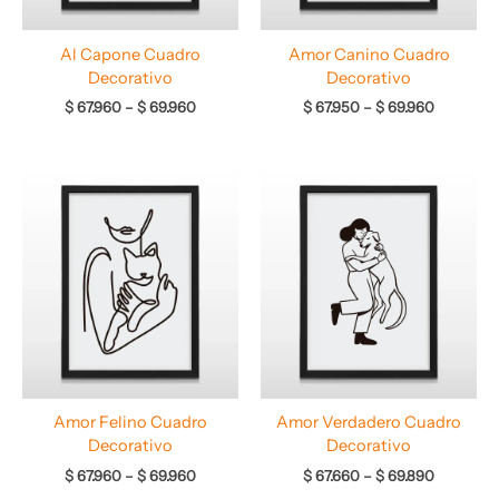
Al Capone Cuadro
Amor Canino Cuadro
Decorativo
Decorativo
$
67.960
–
$
69.960
$
67.950
–
$
69.960
Rango
Rango
de
de
precios:
precios:
desde
desde
$ 67.960
$ 67.660
hasta
hasta
$ 69.960
$ 69.890
Amor Felino Cuadro
Amor Verdadero Cuadro
Decorativo
Decorativo
$
67.960
–
$
69.960
$
67.660
–
$
69.890