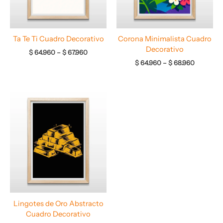
Ta Te Ti Cuadro Decorativo
Corona Minimalista Cuadro
Decorativo
$
64.960
–
$
67.960
$
64.960
–
$
68.960
Rango
de
precios:
desde
$ 64.960
hasta
$ 67.960
Lingotes de Oro Abstracto
Cuadro Decorativo