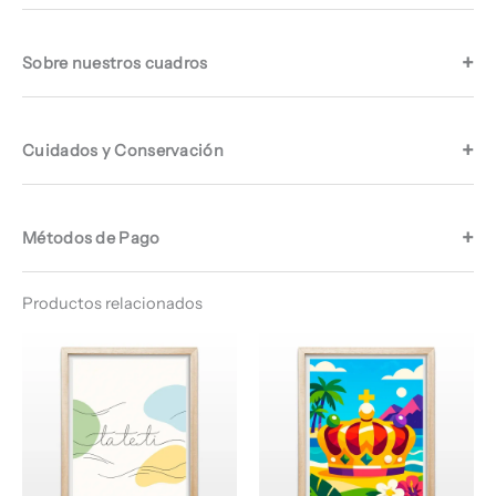
Sobre nuestros cuadros
Cuidados y Conservación
Métodos de Pago
Productos relacionados
Rango
Rango
de
de
precios:
precios:
desde
desde
$ 64.960
$ 64.960
hasta
hasta
$ 67.960
$ 68.960