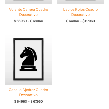
Volante Carrera Cuadro
Labios Rojos Cuadro
Decorativo
Decorativo
$
66.960
–
$
68.960
$
64.960
–
$
67.960
Rango
de
precios:
desde
$ 64.960
hasta
$ 67.960
Caballo Ajedrez Cuadro
Decorativo
$
64.960
–
$
67.960