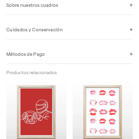
Sobre nuestros cuadros
Cuidados y Conservación
Métodos de Pago
Productos relacionados
Rango
Rango
de
de
precios:
precios:
desde
desde
$ 66.960
$ 64.960
hasta
hasta
$ 68.960
$ 67.960