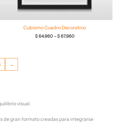
Cubismo Cuadro Decorativo
$
64.960
–
$
67.960
4
→
ilibrio visual.
as de gran formato creadas para integrarse