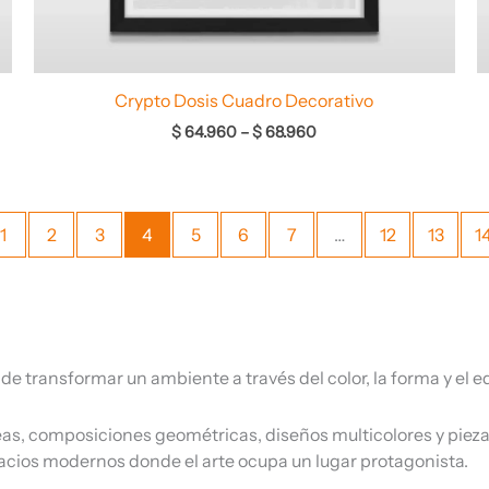
Crypto Dosis Cuadro Decorativo
$
64.960
–
$
68.960
1
2
3
4
5
6
7
…
12
13
1
 transformar un ambiente a través del color, la forma y el equ
eas, composiciones geométricas, diseños multicolores y piez
pacios modernos donde el arte ocupa un lugar protagonista.