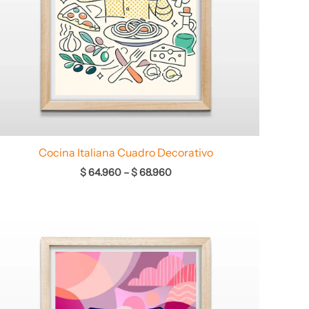
Cocina Italiana Cuadro Decorativo
$
64.960
–
$
68.960
Rango
de
precios:
desde
$ 64.960
hasta
$ 67.960