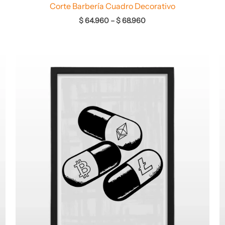
Corte Barbería Cuadro Decorativo
$
64.960
–
$
68.960
Rango
de
precios:
desde
$ 64.960
hasta
$ 68.960