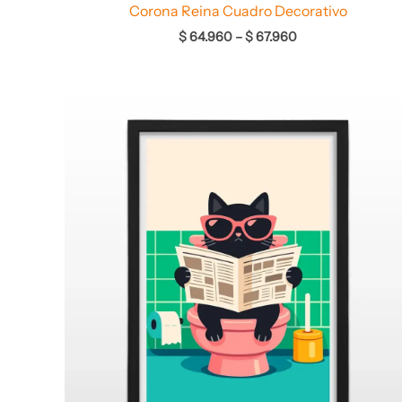
Corona Reina Cuadro Decorativo
$
64.960
–
$
67.960
Rango
de
precios:
desde
$ 64.960
hasta
$ 68.960