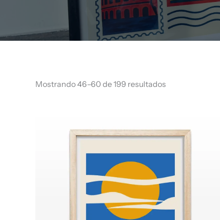
Mostrando 46–60 de 199 resultados
Rango
de
precios:
desde
$ 66.960
hasta
$ 68.960