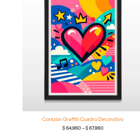
desde
$ 64.960
hasta
$ 67.960
Corazón Graffiti Cuadro Decorativo
$
64.960
–
$
67.960