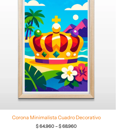
desde
$ 64.960
hasta
$ 68.960
Corona Minimalista Cuadro Decorativo
$
64.960
–
$
68.960