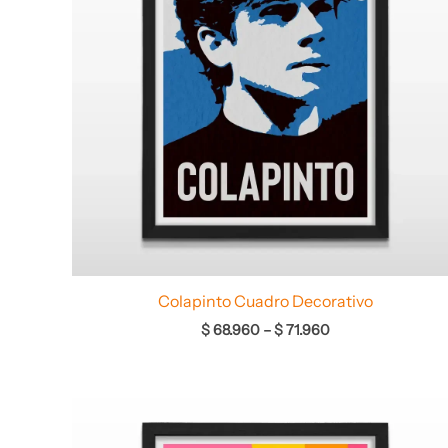
Colapinto Cuadro Decorativo
$
68.960
–
$
71.960
Rango
de
precios: