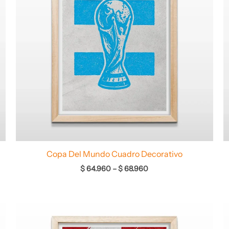
Copa Del Mundo Cuadro Decorativo
$
64.960
–
$
68.960
Rango
de
precios: