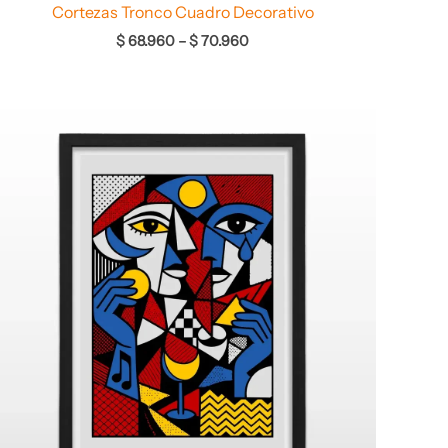
Cortezas Tronco Cuadro Decorativo
$
68.960
–
$
70.960
Rango
de
precios:
desde
$ 64.960
hasta
$ 67.960