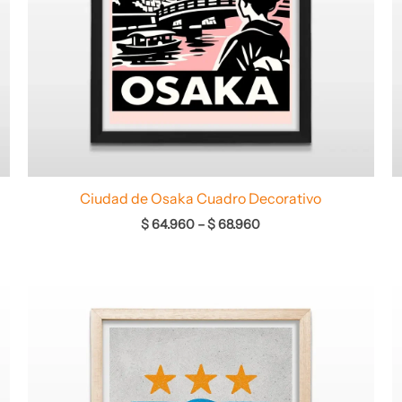
Ciudad de Osaka Cuadro Decorativo
$
64.960
–
$
68.960
Rango
de
precios:
desde
$ 64.960
hasta
$ 68.960