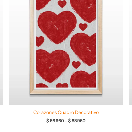
desde
$ 66.960
hasta
$ 68.960
Corazones Cuadro Decorativo
$
66.960
–
$
68.960