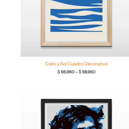
Cielo y Sol Cuadro Decorativo
$
66.960
–
$
68.960
Rango
de
precios:
desde
$ 68.960
hasta
$ 71.960