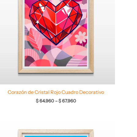
Corazón de Cristal Rojo Cuadro Decorativo
$
64.960
–
$
67.960
Rango
de
precios: