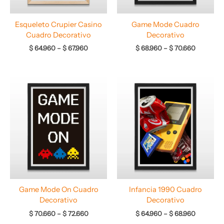
Esqueleto Crupier Casino
Game Mode Cuadro
Cuadro Decorativo
Decorativo
$
64.960
–
$
67.960
$
68.960
–
$
70.660
Rango
Rango
de
de
precios:
precios:
desde
desde
$ 70.660
$ 64.960
hasta
hasta
$ 72.660
$ 68.960
Game Mode On Cuadro
Infancia 1990 Cuadro
Decorativo
Decorativo
$
70.660
–
$
72.660
$
64.960
–
$
68.960