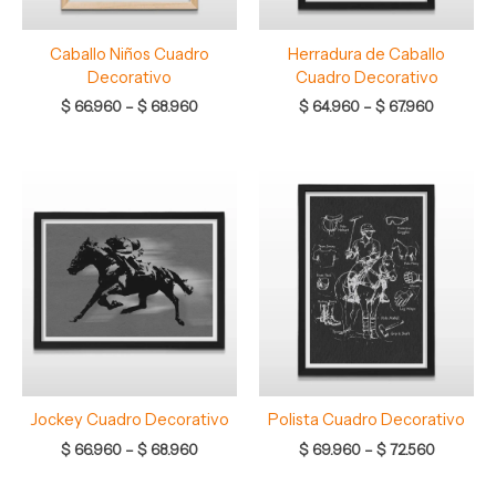
Caballo Niños Cuadro
Herradura de Caballo
Decorativo
Cuadro Decorativo
$
66.960
–
$
68.960
$
64.960
–
$
67.960
Rango
Rango
de
de
precios:
precios:
desde
desde
$ 66.960
$ 69.960
hasta
hasta
$ 68.960
$ 72.560
Jockey Cuadro Decorativo
Polista Cuadro Decorativo
$
66.960
–
$
68.960
$
69.960
–
$
72.560