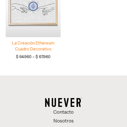
hasta
$ 67.960
La Creación Ethereum
Cuadro Decorativo
$
64.960
–
$
67.960
Contacto
Nosotros