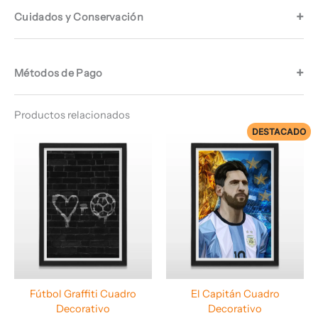
Cuidados y Conservación
Métodos de Pago
Productos relacionados
DESTACADO
Rango
Rango
de
de
precios:
precios:
desde
desde
$ 68.460
$ 74.960
hasta
hasta
$ 69.960
$ 78.960
Fútbol Graffiti Cuadro
El Capitán Cuadro
Decorativo
Decorativo