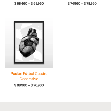
$
68.460
–
$
69.960
$
74.960
–
$
78.960
Rango
de
precios:
desde
$ 68.960
hasta
$ 70.960
Pasión Fútbol Cuadro
Decorativo
$
68.960
–
$
70.960