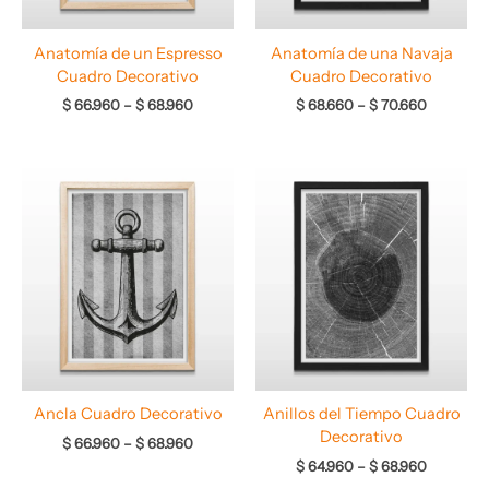
Anatomía de un Espresso
Anatomía de una Navaja
Cuadro Decorativo
Cuadro Decorativo
$
66.960
–
$
68.960
$
68.660
–
$
70.660
Rango
Rango
de
de
precios:
precios:
desde
desde
$ 66.960
$ 64.960
hasta
hasta
$ 68.960
$ 68.960
Ancla Cuadro Decorativo
Anillos del Tiempo Cuadro
Decorativo
$
66.960
–
$
68.960
$
64.960
–
$
68.960