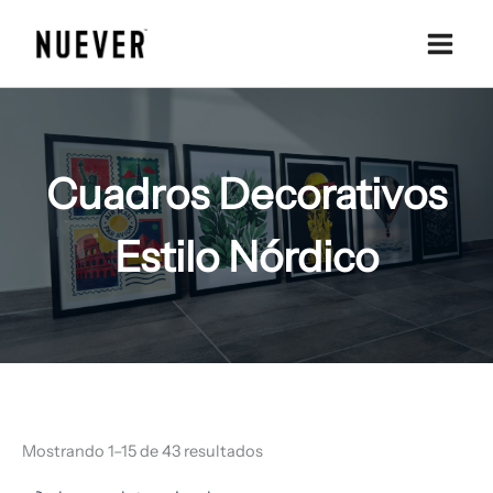
Ir
al
contenido
Cuadros Decorativos
Estilo Nórdico
Mostrando 1–15 de 43 resultados