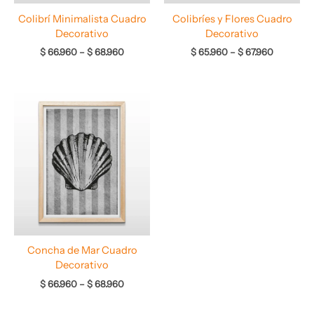
Colibrí Minimalista Cuadro
Colibríes y Flores Cuadro
Decorativo
Decorativo
$
66.960
–
$
68.960
$
65.960
–
$
67.960
Rango
de
precios:
desde
$ 66.960
hasta
$ 68.960
Concha de Mar Cuadro
Decorativo
$
66.960
–
$
68.960