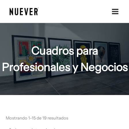
Ir
al
contenido
Cuadros para
Profesionales y Negocios
Mostrando 1–15 de 19 resultados