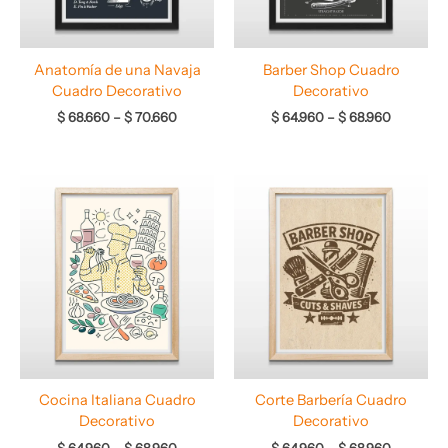
Anatomía de una Navaja
Barber Shop Cuadro
Cuadro Decorativo
Decorativo
$
68.660
–
$
70.660
$
64.960
–
$
68.960
Rango
Rango
de
de
precios:
precios:
desde
desde
$ 64.960
$ 64.960
hasta
hasta
$ 68.960
$ 68.960
Cocina Italiana Cuadro
Corte Barbería Cuadro
Decorativo
Decorativo
$
64.960
–
$
68.960
$
64.960
–
$
68.960