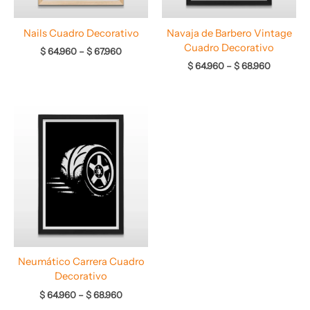
Nails Cuadro Decorativo
Navaja de Barbero Vintage
Cuadro Decorativo
$
64.960
–
$
67.960
$
64.960
–
$
68.960
Rango
de
precios:
desde
$ 64.960
hasta
$ 68.960
Neumático Carrera Cuadro
Decorativo
$
64.960
–
$
68.960