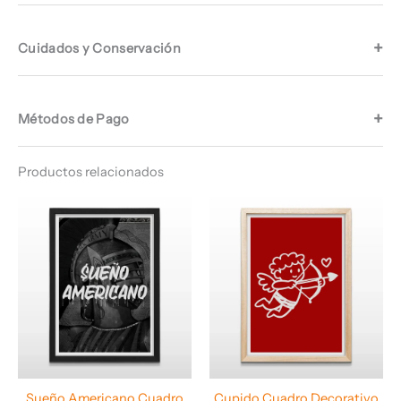
Cuidados y Conservación
Métodos de Pago
Productos relacionados
Rango
Rango
de
de
precios:
precios:
desde
desde
$ 64.960
$ 64.960
hasta
hasta
$ 67.960
$ 68.960
Sueño Americano Cuadro
Cupido Cuadro Decorativo