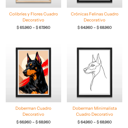
Colibríes y Flores Cuadro
Crónicas Felinas Cuadro
Decorativo
Decorativo
$
65.960
–
$
67.960
$
64.960
–
$
68.960
Rango
Rango
de
de
precios:
precios:
desde
desde
$ 66.960
$ 64.960
hasta
hasta
$ 68.960
$ 68.960
Doberman Cuadro
Doberman Minimalista
Decorativo
Cuadro Decorativo
$
66.960
–
$
68.960
$
64.960
–
$
68.960