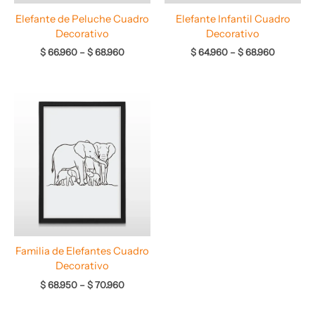
Elefante de Peluche Cuadro
Elefante Infantil Cuadro
Decorativo
Decorativo
$
66.960
–
$
68.960
$
64.960
–
$
68.960
Rango
de
precios:
desde
$ 68.950
hasta
$ 70.960
Familia de Elefantes Cuadro
Decorativo
$
68.950
–
$
70.960