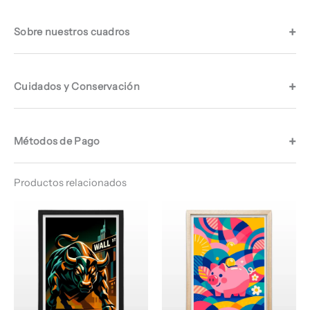
Sobre nuestros cuadros
Cuidados y Conservación
Métodos de Pago
Productos relacionados
Rango
Rango
de
de
precios:
precios:
desde
desde
$ 64.960
$ 64.960
hasta
hasta
$ 67.960
$ 68.960