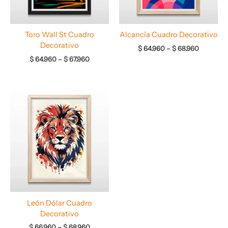
Toro Wall St Cuadro
Alcancía Cuadro Decorativo
Decorativo
$
64.960
–
$
68.960
$
64.960
–
$
67.960
Rango
de
precios:
desde
$ 66.960
hasta
$ 68.960
León Dólar Cuadro
Decorativo
$
66.960
–
$
68.960