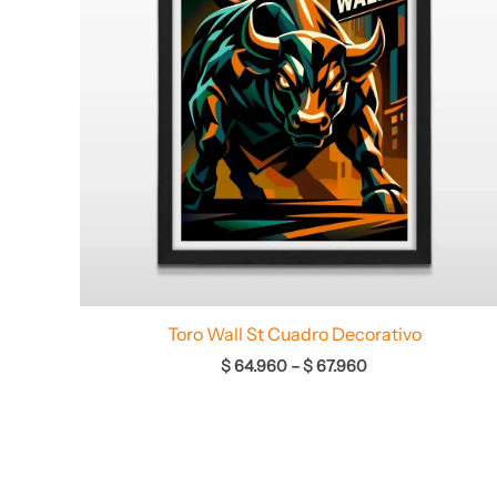
Toro Wall St Cuadro Decorativo
$
64.960
–
$
67.960