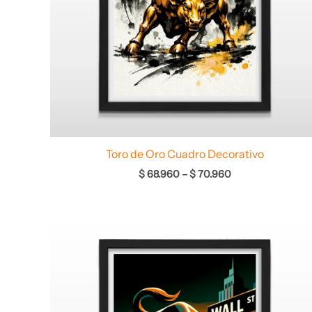
Toro de Oro Cuadro Decorativo
$
68.960
–
$
70.960
Rango
de
precios:
desde
$ 64.960
hasta
$ 67.960