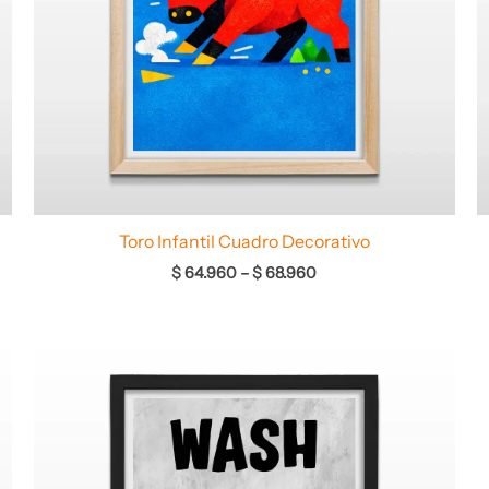
Toro Infantil Cuadro Decorativo
$
64.960
–
$
68.960
Rango
de
precios:
desde
$ 68.660
hasta
$ 70.660