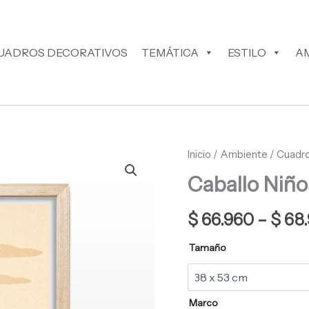
UADROS DECORATIVOS
TEMÁTICA
ESTILO
A
Caballo
Inicio
/
Ambiente
/
Cuadro
Niños
Caballo Niño
Cuadro
Decorativo
cantidad
$
66.960
–
$
68.
Tamaño
Marco