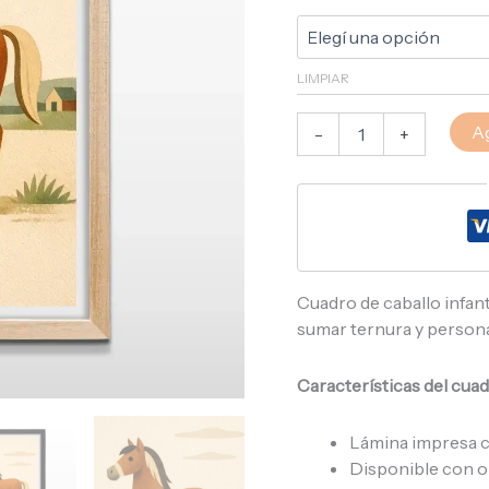
LIMPIAR
Ag
-
+
Cuadro de caballo infanti
sumar ternura y persona
Características del cuad
Lámina impresa co
Disponible con o