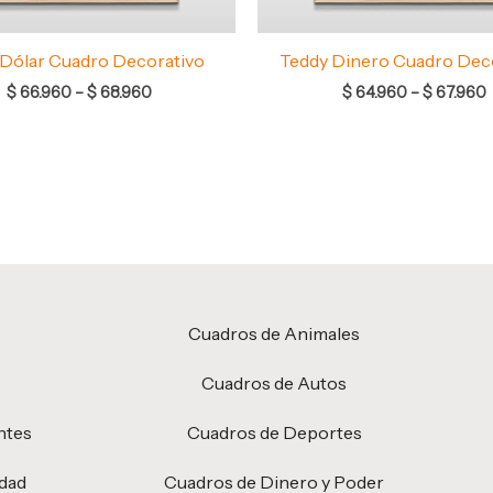
Dólar Cuadro Decorativo
Teddy Dinero Cuadro Dec
$
66.960
–
$
68.960
$
64.960
–
$
67.960
Cuadros de Animales
Cuadros de Autos
ntes
Cuadros de Deportes
idad
Cuadros de Dinero y Poder