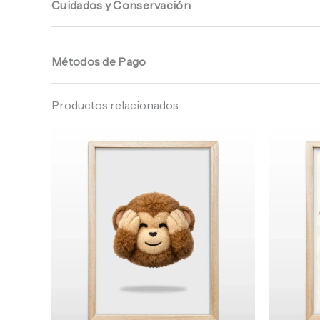
Cuidados y Conservación
Métodos de Pago
Productos relacionados
Rango
de
precios:
desde
$ 65.960
hasta
$ 68.960