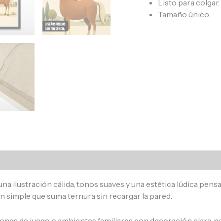
Listo para colgar.
Tamaño único.
s (0)
una ilustración cálida, tonos suaves y una estética lúdica pen
n simple que suma ternura sin recargar la pared.
ncones de juego o ambientes familiares con decoración clara, 