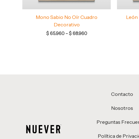
Mono Sabio No Oír Cuadro
León 
Decorativo
$
65.960
–
$
68.960
Contacto
Nosotros
Preguntas Frecue
Política de Privac