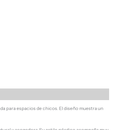
sada para espacios de chicos. El diseño muestra un
natural y acogedora. Su estilo nórdico acompaña muy