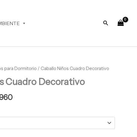
desde
$ 66.960
hasta
Buscar
MBIENTE
$ 68.960
s para Dormitorio
Rango
/ Caballo Niños Cuadro Decorativo
s Cuadro Decorativo
de
precios:
960
desde
$ 66.960
hasta
$ 68.960