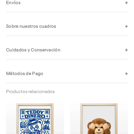
Envíos
Sobre nuestros cuadros
Cuidados y Conservación
Métodos de Pago
Productos relacionados
Rango
Rango
de
de
precios:
precios:
desde
desde
$ 64.960
$ 65.960
hasta
hasta
$ 67.960
$ 68.960