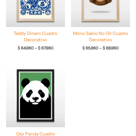
Teddy Dinero Cuadro
Mono Sabio No Oír Cuadro
Decorativo
Decorativo
$
64.960
–
$
67.960
$
65.960
–
$
68.960
Rango
de
precios:
desde
$ 64.960
hasta
$ 67.960
Oso Panda Cuadro