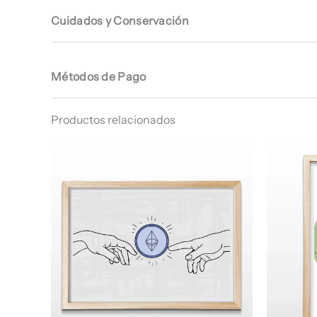
Cuidados y Conservación
Métodos de Pago
Productos relacionados
Rango
de
precios:
desde
$ 64.960
hasta
$ 67.960