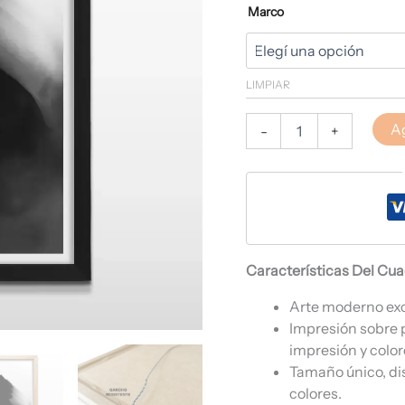
Marco
LIMPIAR
Ag
-
+
Características Del Cu
Arte moderno ex
Impresión sobre 
impresión y color
Tamaño único, di
colores.