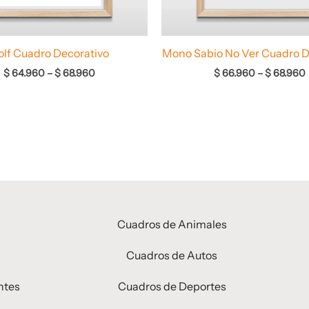
olf Cuadro Decorativo
Mono Sabio No Ver Cuadro D
$
64.960
–
$
68.960
$
66.960
–
$
68.960
Cuadros de Animales
Cuadros de Autos
ntes
Cuadros de Deportes