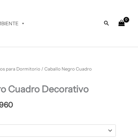
desde
$ 66.960
hasta
Buscar
BIENTE
$ 69.960
os para Dormitorio
Rango
/ Caballo Negro Cuadro
de
ro Cuadro Decorativo
precios:
desde
.960
$ 66.960
hasta
$ 69.960