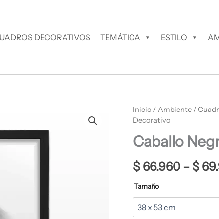
UADROS DECORATIVOS
TEMÁTICA
ESTILO
AM
Caballo
Inicio
/
Ambiente
/
Cuadr
Negro
Decorativo
Cuadro
Caballo Neg
Decorativo
cantidad
$
66.960
–
$
69
Tamaño