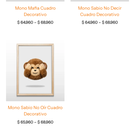
Mono Mafia Cuadro
Mono Sabio No Decir
Decorativo
Cuadro Decorativo
$
64.960
–
$
68.960
$
64.960
–
$
68.960
Rango
de
precios:
desde
$ 65.960
hasta
$ 68.960
Mono Sabio No Oír Cuadro
Decorativo
$
65.960
–
$
68.960