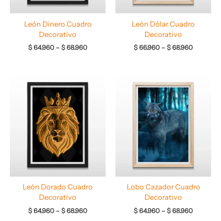
León Dinero Cuadro
León Dólar Cuadro
Decorativo
Decorativo
$
64.960
–
$
68.960
$
66.960
–
$
68.960
Rango
Rango
de
de
precios:
precios:
desde
desde
$ 64.960
$ 64.960
hasta
hasta
$ 68.960
$ 68.960
León Dorado Cuadro
Lobo Cazador Cuadro
Decorativo
Decorativo
$
64.960
–
$
68.960
$
64.960
–
$
68.960