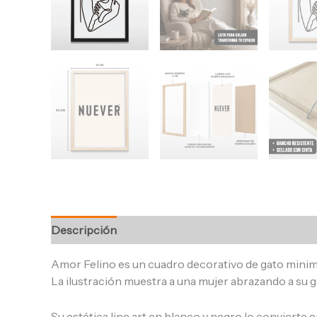
Descripción
Información adicional
Valoracione
Amor Felino es un cuadro decorativo de gato minima
La ilustración muestra a una mujer abrazando a su g
Su estética line art en blanco y negro lo convierte e