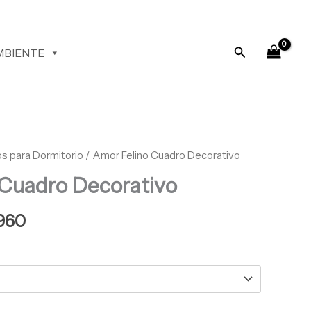
desde
$ 67.960
hasta
Buscar
MBIENTE
$ 69.960
s para Dormitorio
Rango
/ Amor Felino Cuadro Decorativo
 Cuadro Decorativo
de
precios:
960
desde
$ 67.960
hasta
$ 69.960