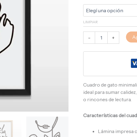
LIMPIAR
Ag
-
+
Cuadro de gato minimalis
ideal para sumar calidez,
o rincones de lectura.
Características del cuad
Lámina impresa co