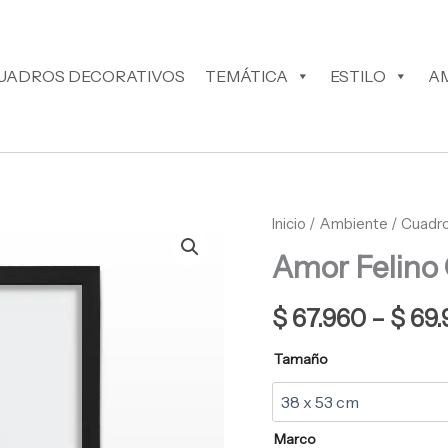
UADROS DECORATIVOS
TEMÁTICA
ESTILO
A
Amor
Inicio
/
Ambiente
/
Cuadro
Felino
Amor Felino
Cuadro
Decorativo
cantidad
$
67.960
–
$
69.
Tamaño
Marco