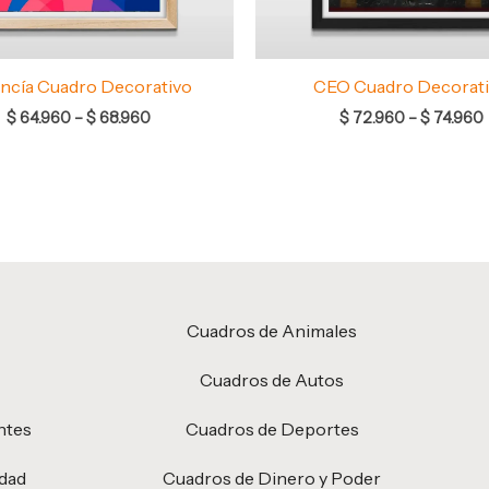
ncía Cuadro Decorativo
CEO Cuadro Decorat
$
64.960
–
$
68.960
$
72.960
–
$
74.960
Cuadros de Animales
Cuadros de Autos
ntes
Cuadros de Deportes
idad
Cuadros de Dinero y Poder