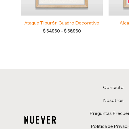
Ataque Tiburón Cuadro Decorativo
Alca
$
64.960
–
$
68.960
Contacto
Nosotros
Preguntas Frecue
Política de Privac