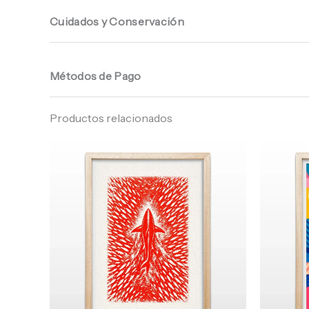
Cuidados y Conservación
Métodos de Pago
Productos relacionados
Rango
de
precios:
desde
$ 64.960
hasta
$ 68.960