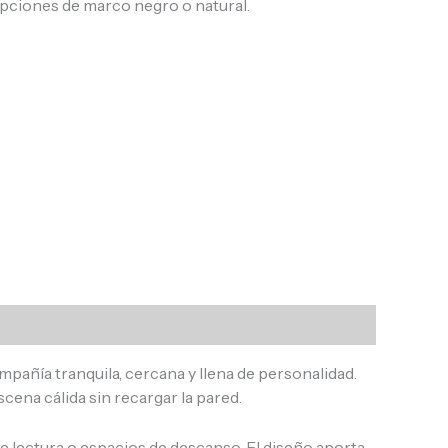
pciones de marco negro o natural.
pañía tranquila, cercana y llena de personalidad.
cena cálida sin recargar la pared.
 de lectura o espacios de descanso. El diseño aporta