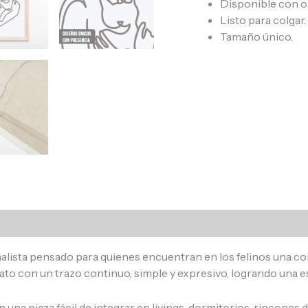
Disponible con o
Listo para colgar.
Tamaño único.
s (0)
lista pensado para quienes encuentran en los felinos una com
ato con un trazo continuo, simple y expresivo, logrando una es
n una pieza fácil de integrar en livings, dormitorios, rincones