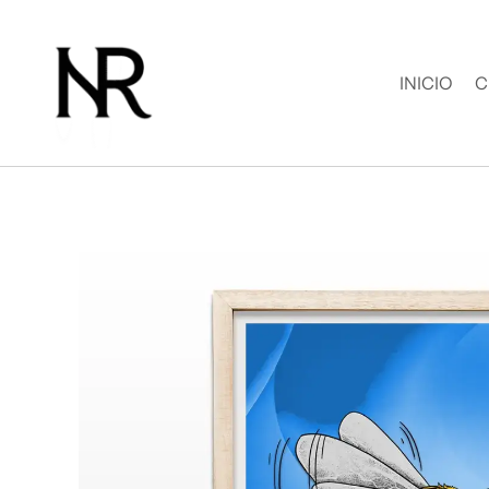
Ir
al
contenido
INICIO
C