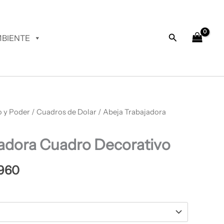
desde
$ 64.960
hasta
Buscar
BIENTE
$ 67.960
o y Poder
Rango
/
Cuadros de Dolar
/ Abeja Trabajadora
de
jadora Cuadro Decorativo
precios:
desde
960
$ 64.960
hasta
$ 67.960