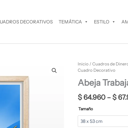
UADROS DECORATIVOS
TEMÁTICA
ESTILO
AM
Abeja
Inicio
/
Cuadros de Diner
Trabajadora
Cuadro Decorativo
Cuadro
Abeja Traba
Decorativo
cantidad
$
64.960
–
$
67.
Tamaño