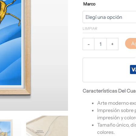
Marco
LIMPIAR
Ag
-
+
Características Del Cu
Arte moderno ex
Impresión sobre 
impresión y color
Tamaño único, di
colores.