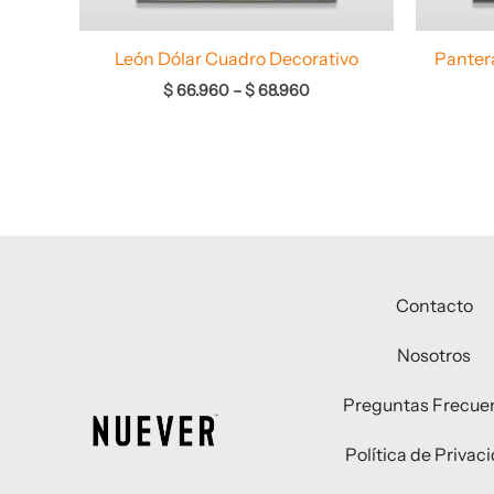
León Dólar Cuadro Decorativo
Panter
$
66.960
–
$
68.960
Contacto
Nosotros
Preguntas Frecue
Política de Privac