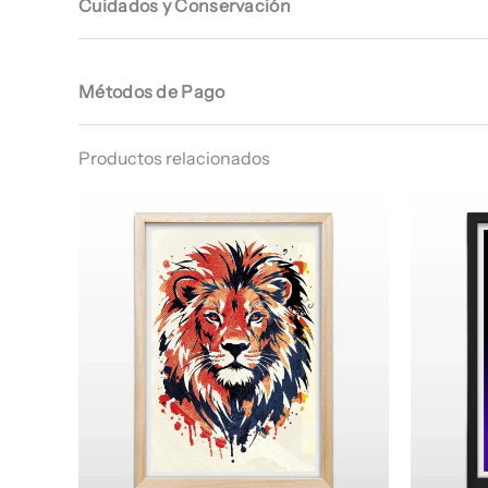
Cuidados y Conservación
Métodos de Pago
Productos relacionados
Rango
de
precios:
desde
$ 66.960
hasta
$ 68.960