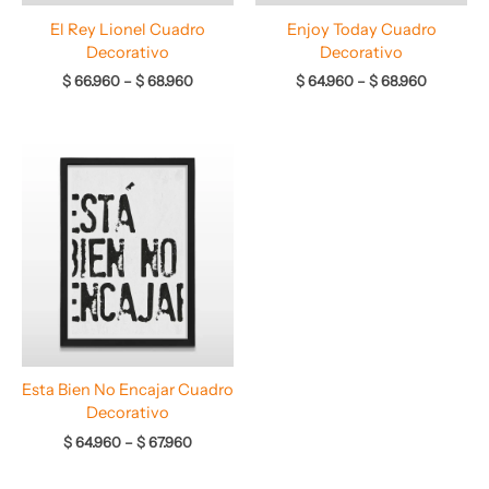
El Rey Lionel Cuadro
Enjoy Today Cuadro
Decorativo
Decorativo
$
66.960
–
$
68.960
$
64.960
–
$
68.960
Rango
de
precios:
desde
$ 64.960
hasta
$ 67.960
Esta Bien No Encajar Cuadro
Decorativo
$
64.960
–
$
67.960