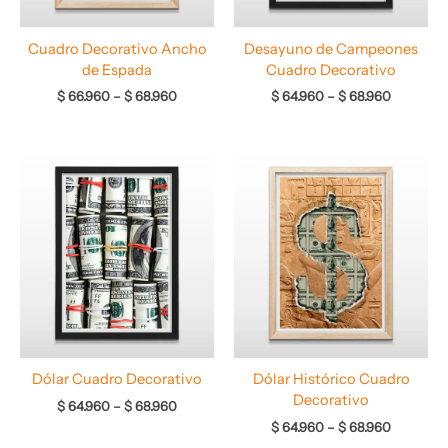
Cuadro Decorativo Ancho
Desayuno de Campeones
de Espada
Cuadro Decorativo
$
66.960
–
$
68.960
$
64.960
–
$
68.960
Rango
Rango
de
de
precios:
precios:
desde
desde
$ 64.960
$ 64.960
hasta
hasta
$ 68.960
$ 68.960
Dólar Cuadro Decorativo
Dólar Histórico Cuadro
Decorativo
$
64.960
–
$
68.960
$
64.960
–
$
68.960