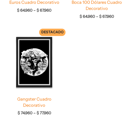
Euros Cuadro Decorativo
Boca 100 Dólares Cuadro
Decorativo
$
64.960
–
$
67.960
$
64.960
–
$
67.960
DESTACADO
Rango
de
precios:
desde
$ 74.960
hasta
$ 77.960
Gangster Cuadro
Decorativo
$
74.960
–
$
77.960