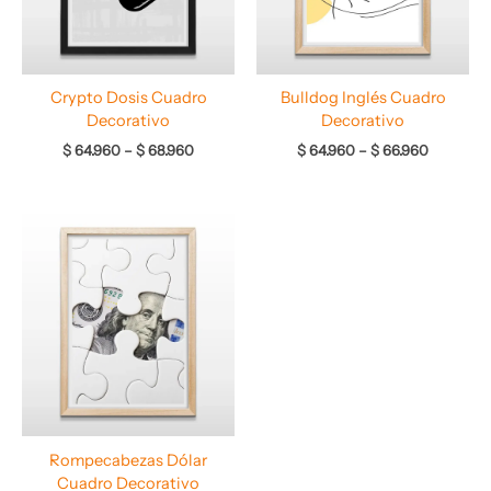
Crypto Dosis Cuadro
Bulldog Inglés Cuadro
Decorativo
Decorativo
$
64.960
–
$
68.960
$
64.960
–
$
66.960
Rango
de
precios:
desde
$ 64.960
hasta
$ 67.960
Rompecabezas Dólar
Cuadro Decorativo