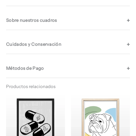
Sobre nuestros cuadros
Cuidados y Conservación
Métodos de Pago
Productos relacionados
Rango
Rango
de
de
precios:
precios:
desde
desde
$ 64.960
$ 64.960
hasta
hasta
$ 68.960
$ 66.960