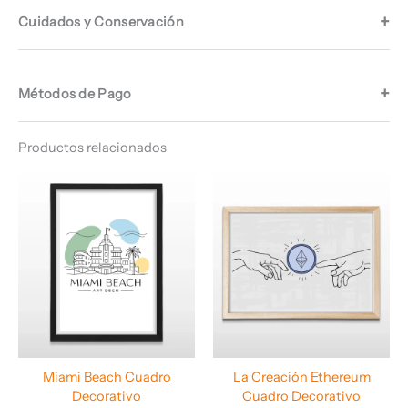
Cuidados y Conservación
Métodos de Pago
Productos relacionados
Rango
Rango
de
de
precios:
precios:
desde
desde
$ 64.960
$ 64.960
hasta
hasta
$ 67.960
$ 67.960
Miami Beach Cuadro
La Creación Ethereum
Decorativo
Cuadro Decorativo