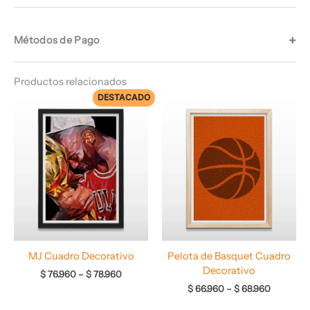
Métodos de Pago
Productos relacionados
DESTACADO
Rango
Rango
de
de
precios:
precios:
desde
desde
$ 76.960
$ 66.960
hasta
hasta
$ 78.960
$ 68.960
MJ Cuadro Decorativo
Pelota de Basquet Cuadro
Decorativo
$
76.960
–
$
78.960
$
66.960
–
$
68.960