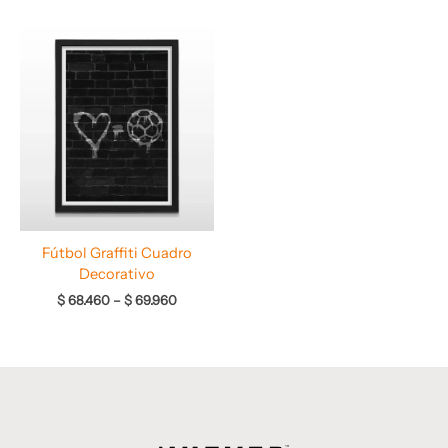
Rango
de
precios:
desde
$ 68.460
hasta
$ 69.960
Fútbol Graffiti Cuadro
Decorativo
$
68.460
–
$
69.960