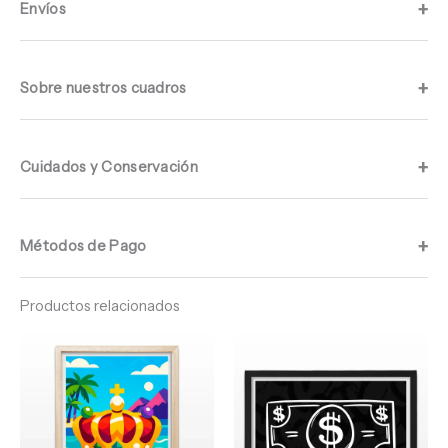
Envíos
Sobre nuestros cuadros
Cuidados y Conservación
Métodos de Pago
Productos relacionados
Rango
Rango
de
de
precios:
precios:
desde
desde
$ 64.960
$ 64.960
hasta
hasta
$ 68.960
$ 68.960