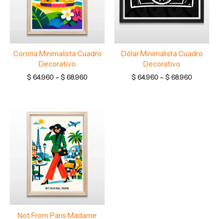
Corona Minimalista Cuadro
Dólar Minimalista Cuadro
Decorativo
Decorativo
$
64.960
–
$
68.960
$
64.960
–
$
68.960
Rango
de
precios:
desde
$ 64.960
hasta
$ 68.960
Not From Paris Madame