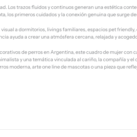
dad. Los trazos fluidos y continuos generan una estética co
a, los primeros cuidados y la conexión genuina que surge de
isual a dormitorios, livings familiares, espacios pet friendly
ncia ayuda a crear una atmósfera cercana, relajada y acogedo
rativos de perros en Argentina, este cuadro de mujer con c
imalista y una temática vinculada al cariño, la compañía y e
ros moderna, arte one line de mascotas o una pieza que refleje