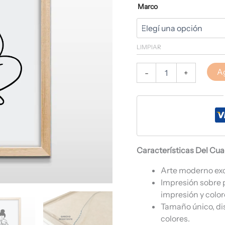
Marco
LIMPIAR
Ag
-
+
Características Del Cu
Arte moderno ex
Impresión sobre 
impresión y color
Tamaño único, di
colores.