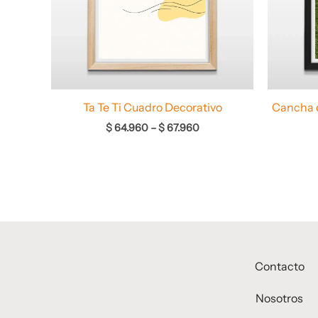
Ta Te Ti Cuadro Decorativo
Cancha d
$
64.960
–
$
67.960
Contacto
Nosotros