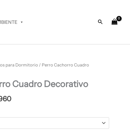
desde
$ 67.950
hasta
Buscar
BIENTE
$ 69.960
os para Dormitorio
Rango
/ Perro Cachorro Cuadro
de
rro Cuadro Decorativo
precios:
desde
960
$ 67.950
hasta
$ 69.960