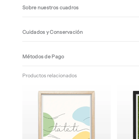
Sobre nuestros cuadros
Cuidados y Conservación
Métodos de Pago
Productos relacionados
Rango
de
precios:
desde
$ 64.960
hasta
$ 67.960