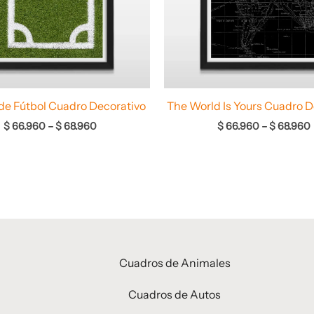
e Fútbol Cuadro Decorativo
The World Is Yours Cuadro D
$
66.960
–
$
68.960
$
66.960
–
$
68.960
Cuadros de Animales
Cuadros de Autos