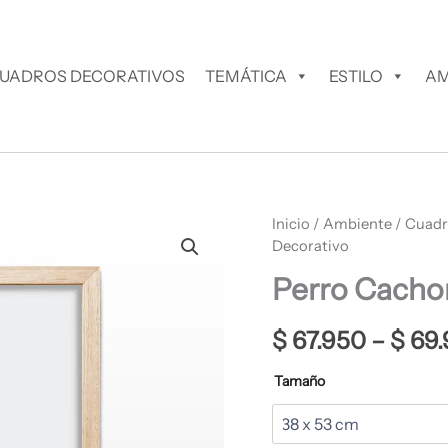
UADROS DECORATIVOS
TEMÁTICA
ESTILO
AM
Perro
Inicio
/
Ambiente
/
Cuadr
Cachorro
Decorativo
Cuadro
Perro Cacho
Decorativo
cantidad
$
67.950
–
$
69.
Tamaño