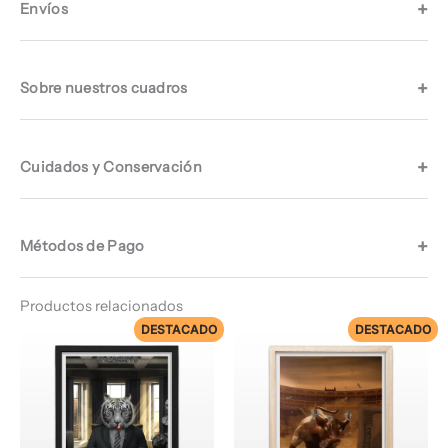
Envíos
Sobre nuestros cuadros
Cuidados y Conservación
Métodos de Pago
Productos relacionados
DESTACADO
DESTACADO
Rango
Rango
de
de
precios:
precios:
desde
desde
$ 72.960
$ 72.960
hasta
hasta
$ 74.960
$ 74.960