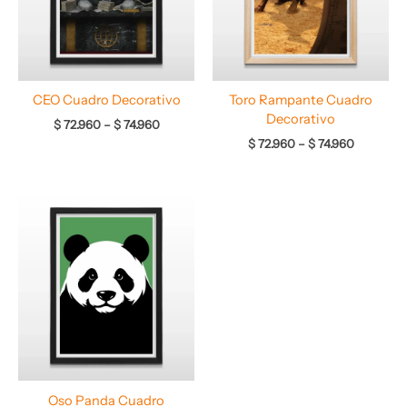
CEO Cuadro Decorativo
Toro Rampante Cuadro
Decorativo
$
72.960
–
$
74.960
$
72.960
–
$
74.960
Rango
de
precios:
desde
$ 64.960
hasta
$ 67.960
Oso Panda Cuadro