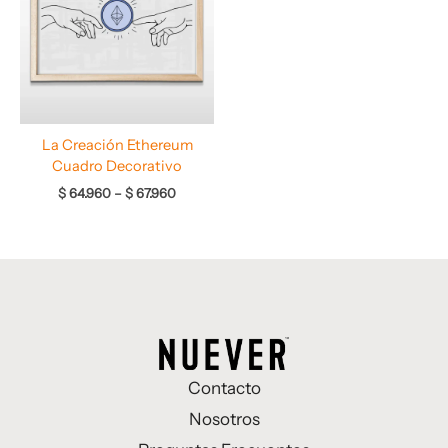
hasta
$ 67.960
La Creación Ethereum
Cuadro Decorativo
$
64.960
–
$
67.960
Contacto
Nosotros