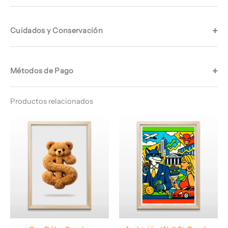
Cuidados y Conservación
Métodos de Pago
Productos relacionados
Rango
Rango
de
de
precios:
precios:
desde
desde
$ 64.960
$ 64.960
hasta
hasta
$ 67.960
$ 68.960