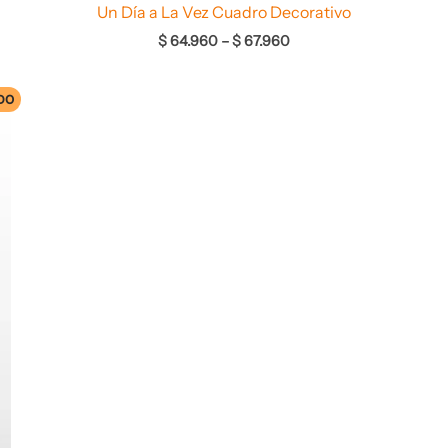
Un Día a La Vez Cuadro Decorativo
$
64.960
–
$
67.960
DO