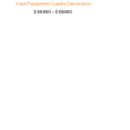
Viajá Pasaporte Cuadro Decorativo
$
66.960
–
$
68.960