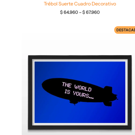
Trébol Suerte Cuadro Decorativo
$
64.960
–
$
67.960
DESTACA
Rango
de
precios:
desde
$ 76.960
hasta
$ 78.960