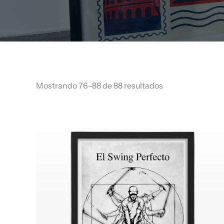
Mostrando 76–88 de 88 resultados
Rango
de
precios:
desde
$ 68.960
hasta
$ 70.960