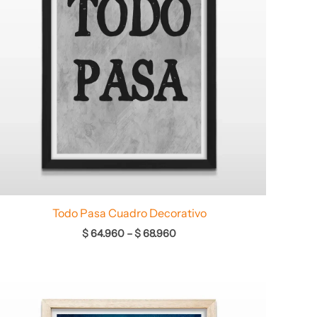
Todo Pasa Cuadro Decorativo
$
64.960
–
$
68.960
Rango
de
precios: