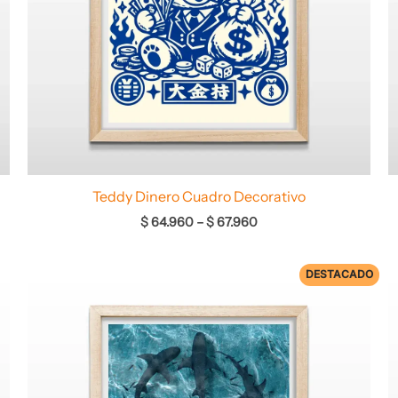
Teddy Dinero Cuadro Decorativo
$
64.960
–
$
67.960
DESTACADO
Rango
de
precios:
desde
$ 72.960
hasta
$ 74.960