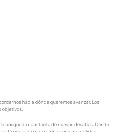
recordarnos hacia dónde queremos avanzar. Los
 objetivos.
 y la búsqueda constante de nuevos desafíos. Desde
za está pensada para reforzar una mentalidad