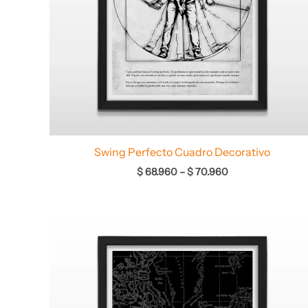
Swing Perfecto Cuadro Decorativo
$
68.960
–
$
70.960
Rango
de
precios:
desde
$ 66.960
hasta
$ 68.960