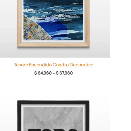
Tesoro Escondido Cuadro Decorativo
$
64.960
–
$
67.960
Rango
de
precios:
desde
$ 64.960
hasta
$ 68.960