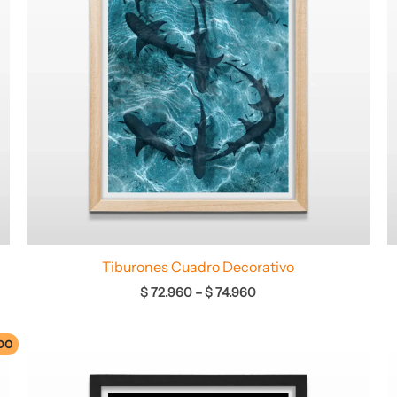
Tiburones Cuadro Decorativo
$
72.960
–
$
74.960
DO
Rango
de
precios: