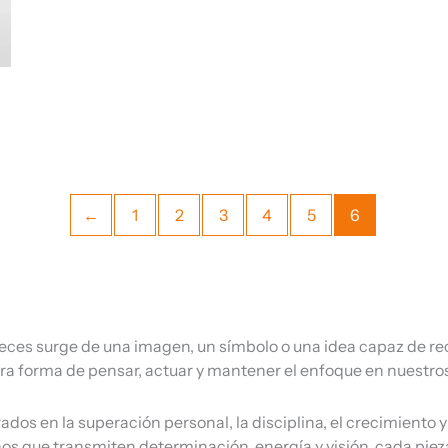
←
1
2
3
4
5
6
veces surge de una imagen, un símbolo o una idea capaz de 
a forma de pensar, actuar y mantener el enfoque en nuestros
ados en la superación personal, la disciplina, el crecimiento
os que transmiten determinación, energía y visión, cada pie