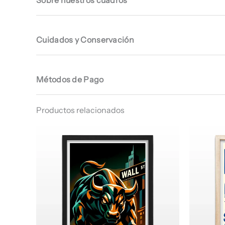
Cuidados y Conservación
Métodos de Pago
Productos relacionados
Rango
de
precios:
desde
$ 64.960
hasta
$ 67.960