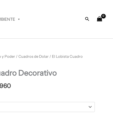
desde
$ 64.960
hasta
Buscar
BIENTE
$ 68.960
o y Poder
Rango
/
Cuadros de Dolar
/ El Lobista Cuadro
de
uadro Decorativo
precios:
desde
.960
$ 64.960
hasta
$ 68.960