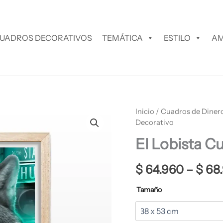
UADROS DECORATIVOS
TEMÁTICA
ESTILO
AM
El
Inicio
/
Cuadros de Diner
Lobista
Decorativo
Cuadro
El Lobista C
Decorativo
cantidad
$
64.960
–
$
68
Tamaño