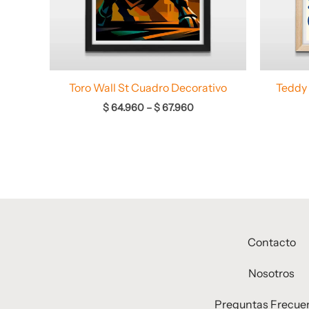
Toro Wall St Cuadro Decorativo
Teddy 
$
64.960
–
$
67.960
Contacto
Nosotros
Preguntas Frecue