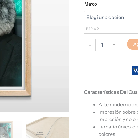
Marco
LIMPIAR
Ag
-
+
Características Del Cu
Arte moderno ex
Impresión sobre 
impresión y color
Tamaño único, di
colores.