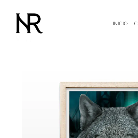
Ir
al
contenido
INICIO
C