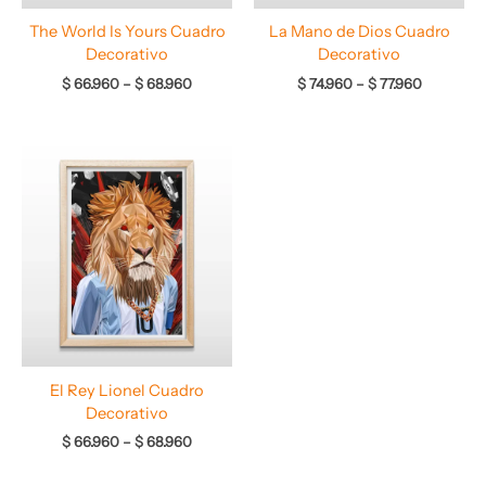
The World Is Yours Cuadro
La Mano de Dios Cuadro
Decorativo
Decorativo
$
66.960
–
$
68.960
$
74.960
–
$
77.960
Rango
de
precios:
desde
$ 66.960
hasta
$ 68.960
El Rey Lionel Cuadro
Decorativo
$
66.960
–
$
68.960