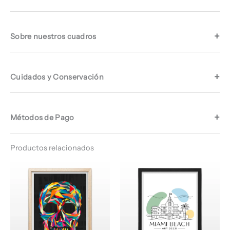
Sobre nuestros cuadros
Cuidados y Conservación
Métodos de Pago
Productos relacionados
Rango
Rango
de
de
precios:
precios:
desde
desde
$ 64.960
$ 64.960
hasta
hasta
$ 67.960
$ 67.960