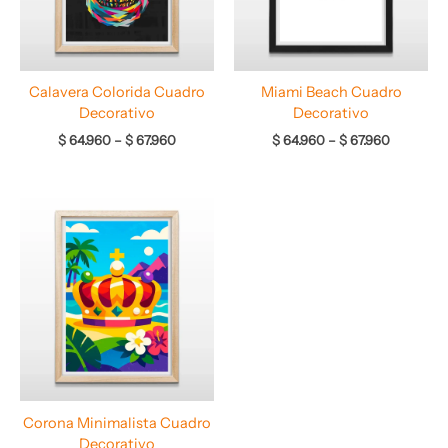
Calavera Colorida Cuadro
Miami Beach Cuadro
Decorativo
Decorativo
$
64.960
–
$
67.960
$
64.960
–
$
67.960
Rango
de
precios:
desde
$ 64.960
hasta
$ 68.960
Corona Minimalista Cuadro
Decorativo