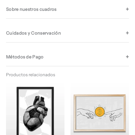
Sobre nuestros cuadros
Cuidados y Conservación
Métodos de Pago
Productos relacionados
Rango
Rango
de
de
precios:
precios:
desde
desde
$ 68.960
$ 64.960
hasta
hasta
$ 70.960
$ 68.960