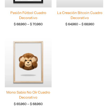
Pasión Fútbol Cuadro
La Creación Bitcoin Cuadro
Decorativo
Decorativo
$
68.960
–
$
70.960
$
64.960
–
$
68.960
Rango
de
precios:
desde
$ 65.960
hasta
$ 68.960
Mono Sabio No Oír Cuadro
Decorativo
$
65.960
–
$
68.960