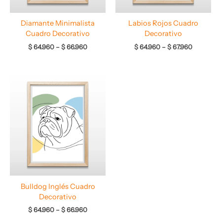
Diamante Minimalista
Labios Rojos Cuadro
Cuadro Decorativo
Decorativo
$
64.960
–
$
66.960
$
64.960
–
$
67.960
Rango
de
precios:
desde
$ 64.960
hasta
$ 66.960
Bulldog Inglés Cuadro
Decorativo
$
64.960
–
$
66.960