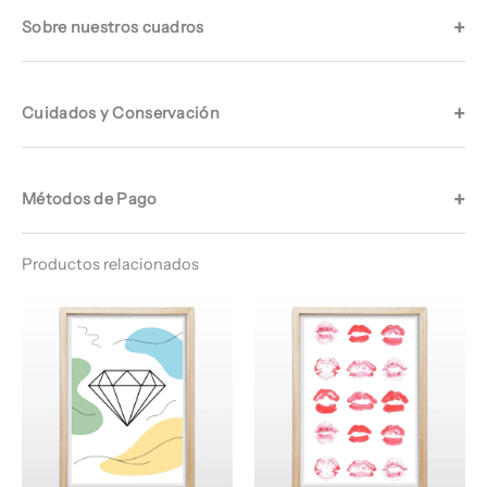
Sobre nuestros cuadros
Cuidados y Conservación
Métodos de Pago
Productos relacionados
Rango
Rango
de
de
precios:
precios:
desde
desde
$ 64.960
$ 64.960
hasta
hasta
$ 66.960
$ 67.960