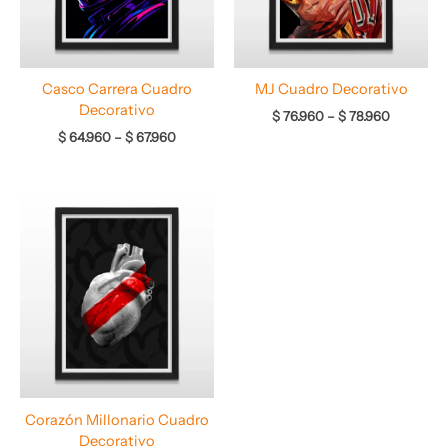
Casco Carrera Cuadro
MJ Cuadro Decorativo
Decorativo
$
76.960
–
$
78.960
$
64.960
–
$
67.960
Rango
de
precios:
desde
$ 66.960
hasta
$ 68.960
Corazón Millonario Cuadro
Decorativo