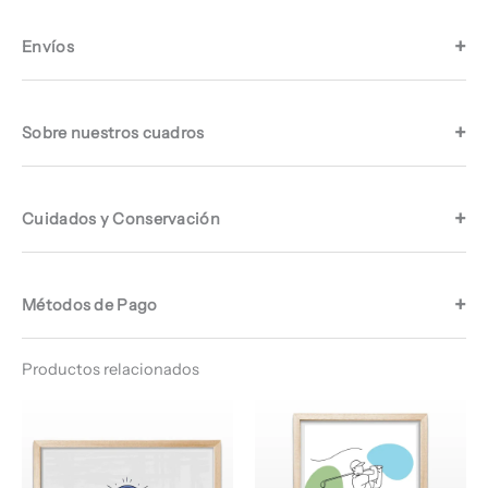
Envíos
Sobre nuestros cuadros
Cuidados y Conservación
Métodos de Pago
Productos relacionados
Rango
Rango
de
de
precios:
precios:
desde
desde
$ 64.960
$ 64.960