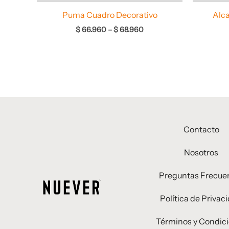
Puma Cuadro Decorativo
Alca
$
66.960
–
$
68.960
Contacto
Nosotros
Preguntas Frecue
Política de Privac
Términos y Condic