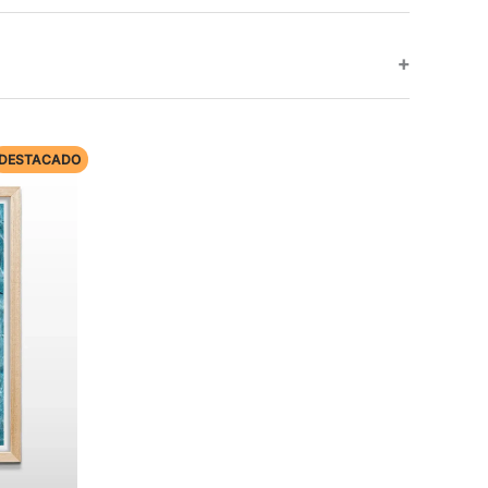
DESTACADO
Rango
de
recios:
desde
$ 72.960
hasta
$ 74.960