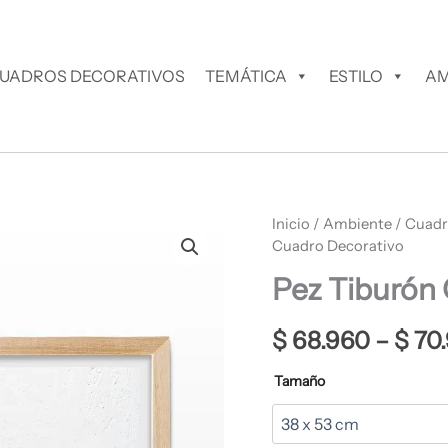
UADROS DECORATIVOS
TEMÁTICA
ESTILO
AM
Pez
Inicio
/
Ambiente
/
Cuadr
Tiburón
Cuadro Decorativo
Cuadro
Pez Tiburón
Decorativo
cantidad
$
68.960
–
$
70
Tamaño