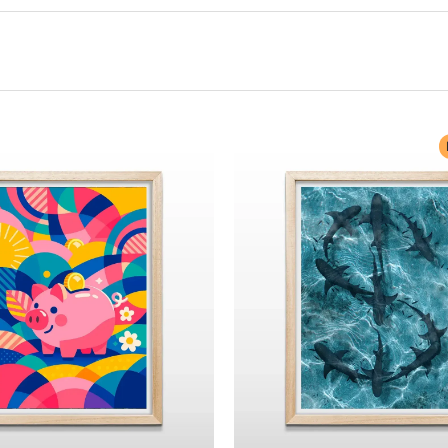
Rango
de
precios:
p
desde
$ 64.960
hasta
$ 68.960