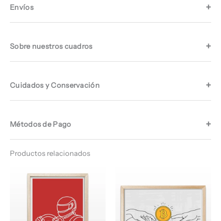
Envíos
Sobre nuestros cuadros
Cuidados y Conservación
Métodos de Pago
Productos relacionados
Rango
Rango
de
de
precios:
precios:
desde
desde
$ 66.960
$ 64.960
hasta
hasta
$ 68.960
$ 68.960