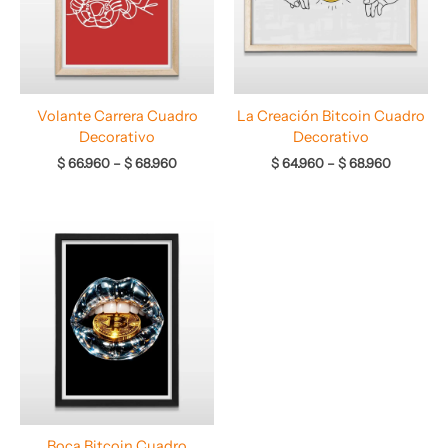
Volante Carrera Cuadro
La Creación Bitcoin Cuadro
Decorativo
Decorativo
$
66.960
–
$
68.960
$
64.960
–
$
68.960
Rango
de
precios:
desde
$ 67.960
hasta
$ 69.960
Boca Bitcoin Cuadro