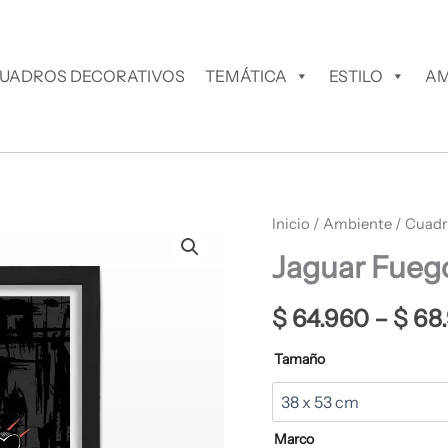
UADROS DECORATIVOS
TEMÁTICA
ESTILO
AM
Jaguar
Inicio
/
Ambiente
/
Cuadr
Fuego
Jaguar Fueg
Cuadro
Decorativo
cantidad
$
64.960
–
$
68
Tamaño
Marco