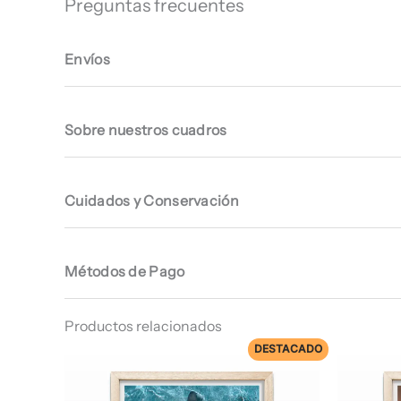
Preguntas frecuentes
Envíos
Sobre nuestros cuadros
Cuidados y Conservación
Métodos de Pago
Productos relacionados
DESTACADO
Rango
de
precios: