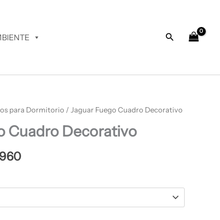
desde
$ 64.960
hasta
Buscar
BIENTE
$ 68.960
os para Dormitorio
Rango
/ Jaguar Fuego Cuadro Decorativo
o Cuadro Decorativo
de
precios:
.960
desde
$ 64.960
hasta
$ 68.960