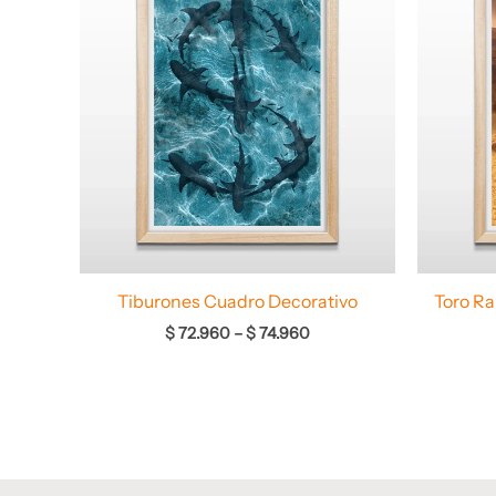
desde
$ 72.960
hasta
$ 74.960
Tiburones Cuadro Decorativo
Toro R
$
72.960
–
$
74.960