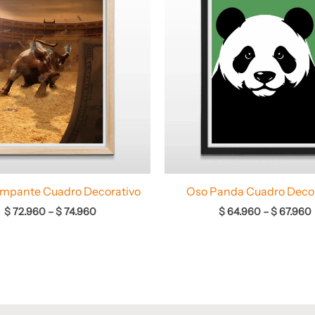
desde
$ 72.960
hasta
$ 74.960
ampante Cuadro Decorativo
Oso Panda Cuadro Decor
$
72.960
–
$
74.960
$
64.960
–
$
67.960