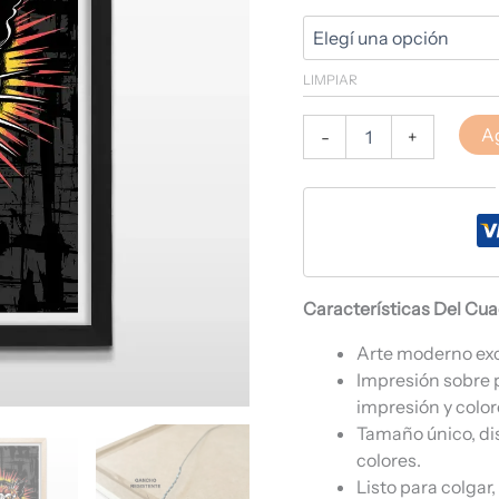
LIMPIAR
Ag
-
+
Características Del Cu
Arte moderno ex
Impresión sobre 
impresión y color
Tamaño único, di
colores.
Listo para colgar